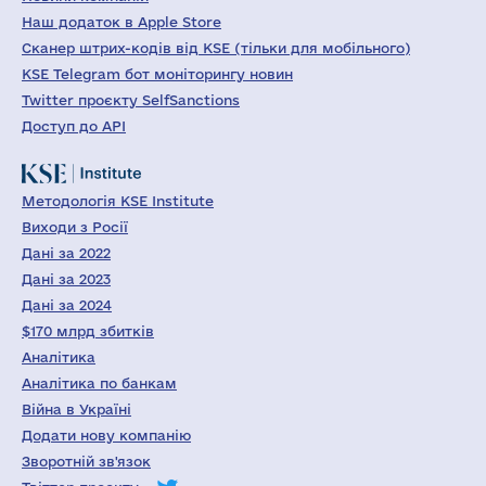
Наш додаток в Apple Store
Сканер штрих-кодів від KSE (тільки для мобільного)
KSE Telegram бот моніторингу новин
Twitter проєкту SelfSanctions
Доступ до API
Методологія KSE Institute
Виходи з Росії
Дані за 2022
Дані за 2023
Дані за 2024
$170 млрд збитків
Аналітика
Аналітика по банкам
Війна в Україні
Додати нову компанію
Зворотній зв'язок