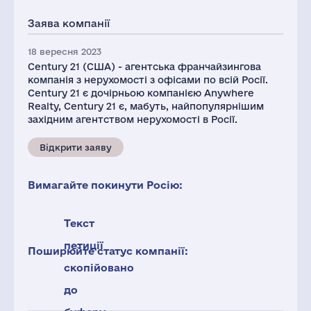
Заява компанії
18 вересня 2023
Century 21 (США) - агентська франчайзингова
компанія з нерухомості з офісами по всій Росії.
Century 21 є дочірньою компанією Anywhere
Realty, Century 21 є, мабуть, найпопулярнішим
західним агентством нерухомості в Росії.
Відкрити заяву
Вимагайте покинути Росію:
Текст
петиції
Поширюйте статус компанії:
скопійовано
до