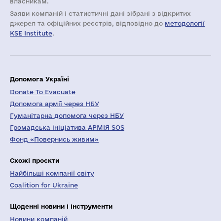
власникам.
Заяви компаній i статистичні дані зібрані з відкритих
джерел та офіційних реєстрів, відповідно до
методології
KSE Institute
.
Допомога Україні
Donate To Evacuate
Допомога армії через НБУ
Гуманітарна допомога через НБУ
Громадська ініціатива АРМІЯ SOS
Фонд «Повернись живим»
Схожі проєкти
Найбільші компанії світу
Coalition for Ukraine
Щоденні новини і інструменти
Новини компаній