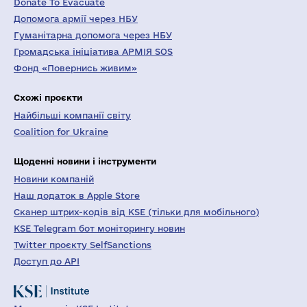
Donate To Evacuate
Допомога армії через НБУ
Гуманітарна допомога через НБУ
Громадська ініціатива АРМІЯ SOS
Фонд «Повернись живим»
Схожі проєкти
Найбільші компанії світу
Coalition for Ukraine
Щоденні новини і інструменти
Новини компаній
Наш додаток в Apple Store
Сканер штрих-кодів від KSE (тільки для мобільного)
KSE Telegram бот моніторингу новин
Twitter проєкту SelfSanctions
Доступ до API