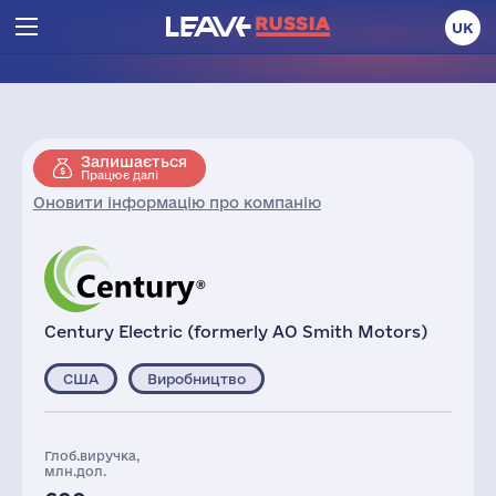
UK
Залишається
Працює далі
Оновити інформацію про компанію
Century Electric (formerly AO Smith Motors)
США
Виробництво
Глоб.виручка,
млн.дол.