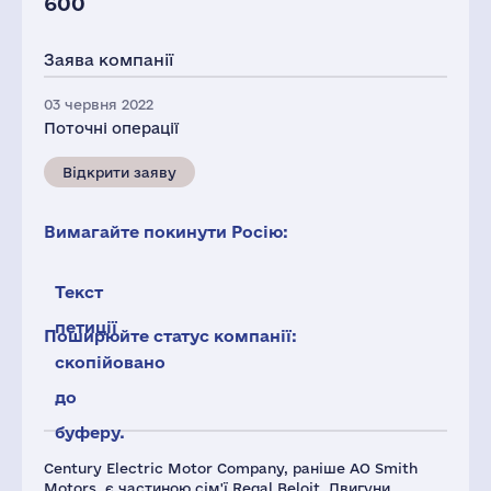
600
Заява компанії
03 червня 2022
Поточні операції
Відкрити заяву
Вимагайте покинути Росію:
Текст
петиції
Поширюйте статус компанії:
скопійовано
до
буферу.
Century Electric Motor Company, раніше AO Smith
Motors, є частиною сім'ї Regal Beloit. Двигуни