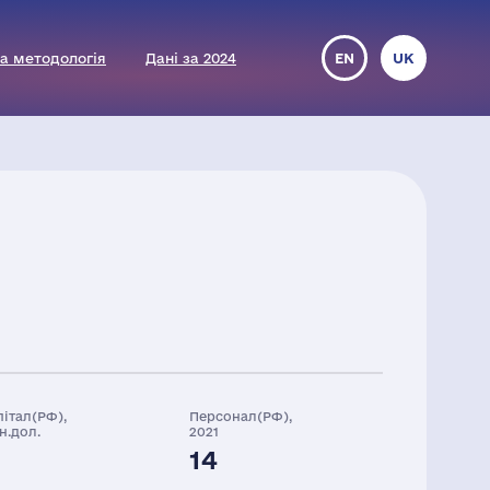
а методологія
Дані за 2024
EN
UK
пітал(РФ),
Персонал(РФ),
н.дол.
2021
14