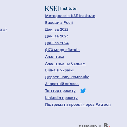
Методологія KSE Institute
Виходи з Росії
ого)
Дані за 2022
Дані за 2023
Дані за 2024
$170 млрд збитків
Аналітика
Аналітика по банкам
Війна в Україні
Додати нову компанію
Зворотній зв'язок
Твіттер проєкту
LinkedIn проєкту
Підтримати проект через Patreon