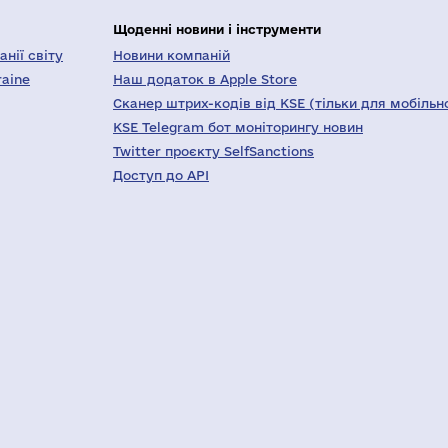
Щоденні новини і інструменти
нії світу
Новини компаній
raine
Наш додаток в Apple Store
Сканер штрих-кодів від KSE (тільки для мобільн
KSE Telegram бот моніторингу новин
Twitter проєкту SelfSanctions
Доступ до API