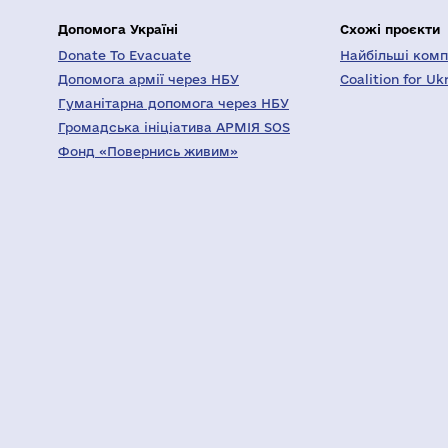
Допомога Україні
Схожі проєкти
Donate To Evacuate
Найбільші компа
Допомога армії через НБУ
Coalition for Uk
Гуманітарна допомога через НБУ
Громадська ініціатива АРМІЯ SOS
Фонд «Повернись живим»