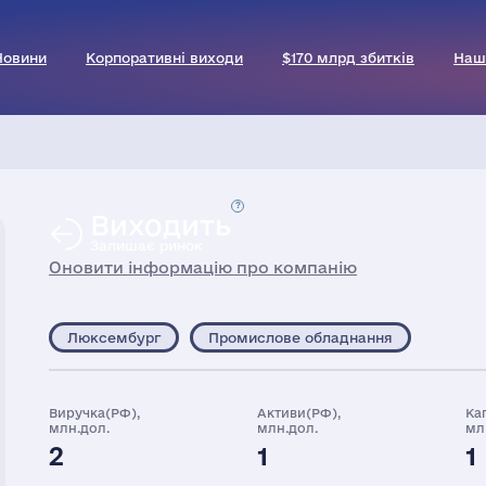
Новини
Корпоративні виходи
$170 млрд збитків
Наш
Виходить
Залишає ринок
Оновити інформацію про компанію
Люксембург
Промислове обладнання
Виручка(РФ),
Активи(РФ),
Ка
млн.дол.
млн.дол.
мл
2
1
1