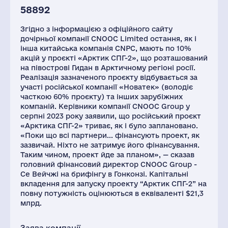
58892
Згідно з інформацією з офіційного сайту
дочірньої компанії CNOOC Limited остання, як і
інша китайська компанія CNPC, мають по 10%
акцій у проєкті «Арктик СПГ-2», що розташований
на півострові Гидан в Арктичному регіоні росії.
Реалізація зазначеного проєкту відбувається за
участі російської компанії «Новатек» (володіє
часткою 60% проєкту) та інших зарубіжних
компаній. Керівники компанії CNOOC Group у
серпні 2023 року заявили, що російський проєкт
«Арктика СПГ-2» триває, як і було заплановано.
«Поки що всі партнери... фінансують проект, як
зазвичай. Ніхто не затримує його фінансування.
Таким чином, проект йде за планом», — сказав
головний фінансовий директор CNOOC Group -
Се Вейчжі на брифінгу в Гонконзі. Капітальні
вкладення для запуску проекту “Арктик СПГ-2” на
повну потужність оцінюються в еквіваленті $21,3
млрд.
Заява компанії