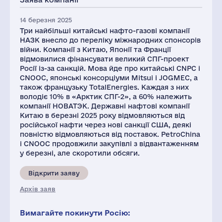
14 березня 2025
Три найбільші китайські нафто-газові компанії
НАЗК внесло до переліку міжнародних спонсорів
війни. Компанії з Китаю, Японії та Франції
відмовилися фінансувати великий СПГ-проект
Росії із-за санкцій. Мова йде про китайські CNPC і
CNOOC, японські консорціуми Mitsui і JOGMEC, а
також французьку TotalEnergies. Каждая з них
володіє 10% в «Арктик СПГ-2», а 60% належить
компанії НОВАТЭК. Державні нафтові компанії
Китаю в березні 2025 року відмовляються від
російської нафти через нові санкції США, деякі
повністю відмовляються від поставок. PetroChina
і CNOOC продовжили закупівлі з відвантаженням
у березні, але скоротили обсяги.
Відкрити заяву
Архів заяв
Вимагайте покинути Росію: