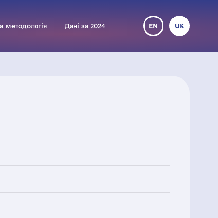
а методологія
Дані за 2024
EN
UK