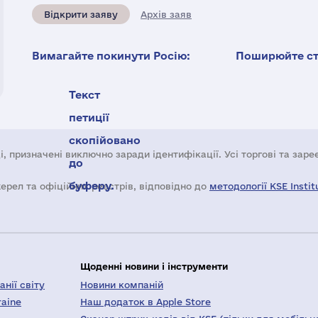
Відкрити заяву
Архів заяв
Вимагайте покинути Росію:
Поширюйте ста
Текст
петиції
скопійовано
і, призначені виключно заради ідентифікації. Усі торгові та зар
до
буферу.
жерел та офіційних реєстрів, відповідно до
методології KSE Instit
Щоденні новини і інструменти
нії світу
Новини компаній
raine
Наш додаток в Apple Store