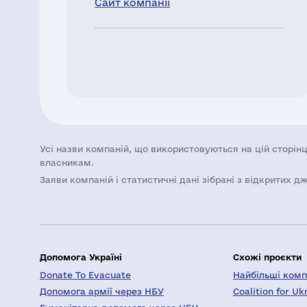
Сайт компанії
Усі назви компаній, що використовуються на цій сторінц
власникам.
Заяви компаній i статистичні дані зібрані з відкритих д
Допомога Україні
Схожі проєкти
Donate To Evacuate
Найбільші компа
Допомога армії через НБУ
Coalition for Uk