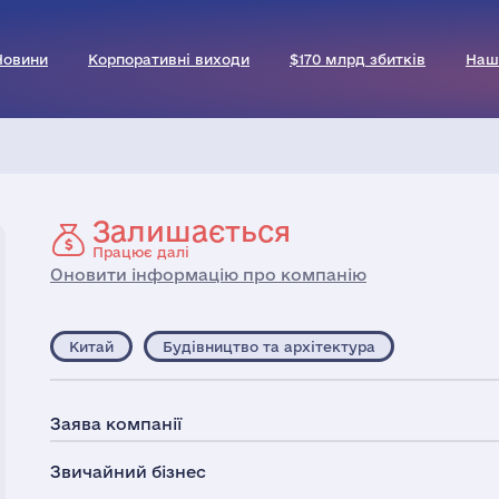
Новини
Корпоративні виходи
$170 млрд збитків
Наш
Залишається
Працює далі
Оновити інформацію про компанію
Китай
Будівництво та архітектура
Заява компанії
Звичайний бізнес