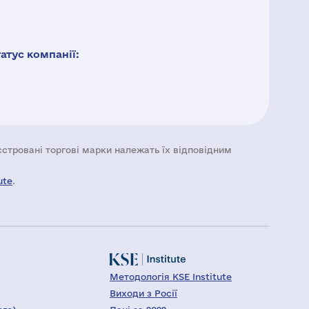
тус компанії:
еєстровані торгові марки належать їх відповідним
ute
.
Методологія KSE Institute
Виходи з Росії