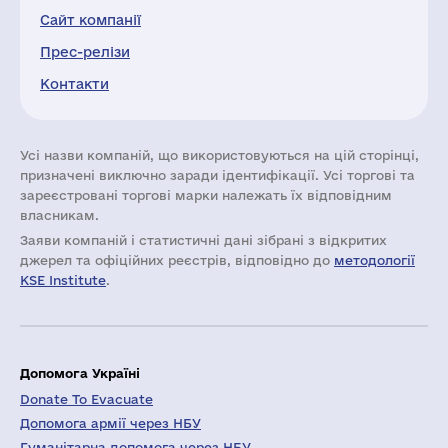
Сайт компанії
Прес-релізи
Контакти
Усі назви компаній, що використовуються на цій сторінці,
призначені виключно заради ідентифікації. Усі торгові та
зареєстровані торгові марки належать їх відповідним
власникам.
Заяви компаній i статистичні дані зібрані з відкритих
джерел та офіційних реєстрів, відповідно до
методології
KSE Institute
.
Допомога Україні
Donate To Evacuate
Допомога армії через НБУ
Гуманітарна допомога через НБУ