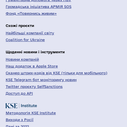
Громадська ініціатива АРМІЯ SOS
Фонд «Повернись живим»
Схожі проєкти
Найбільші компанії світу
Coalition for Ukraine
Щоденні новини і інструменти
Новини компаній
Наш додаток в Apple Store
Сканер штрих-кодів від KSE (тільки для мобільного)
KSE Telegram бот моніторингу новин
Twitter проєкту SelfSanctions
Доступ до API
Методологія KSE Institute
Виходи з Росії
Дані за 2022