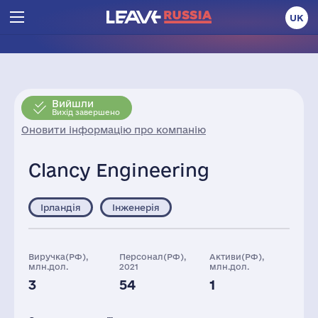
UK
Вийшли
Вихід завершено
Оновити інформацію про компанію
Clancy Engineering
Ірландія
Інженерія
Виручка(РФ),
Персонал(РФ),
Активи(РФ),
млн.дол.
2021
млн.дол.
3
54
1
Податки(РФ),
млн.дол.