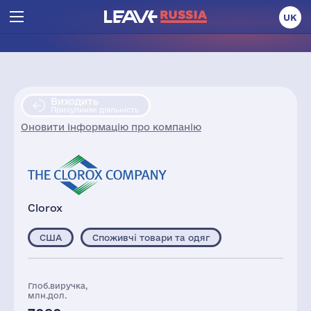
UK
Виходить
Призупиняє діяльність
Оновити інформацію про компанію
Clorox
США
Споживчі товари та одяг
Глоб.виручка,
млн.дол.