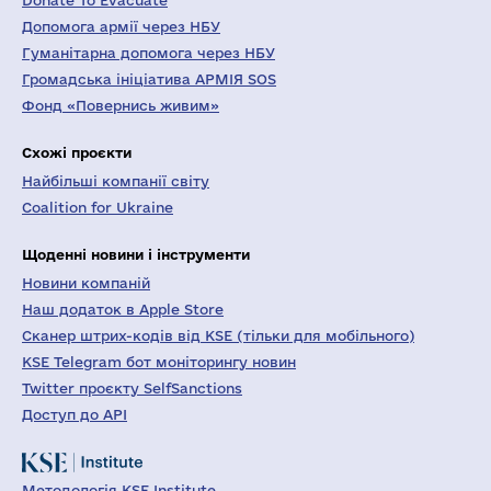
Donate To Evacuate
Допомога армії через НБУ
Гуманітарна допомога через НБУ
Громадська ініціатива АРМІЯ SOS
Фонд «Повернись живим»
Схожі проєкти
Найбільші компанії світу
Coalition for Ukraine
Щоденні новини і інструменти
Новини компаній
Наш додаток в Apple Store
Сканер штрих-кодів від KSE (тільки для мобільного)
KSE Telegram бот моніторингу новин
Twitter проєкту SelfSanctions
Доступ до API
Методологія KSE Institute