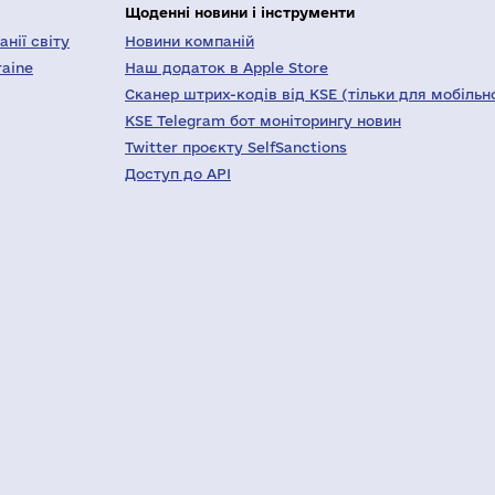
Щоденні новини і інструменти
нії світу
Новини компаній
raine
Наш додаток в Apple Store
Сканер штрих-кодів від KSE (тільки для мобільн
KSE Telegram бот моніторингу новин
Twitter проєкту SelfSanctions
Доступ до API