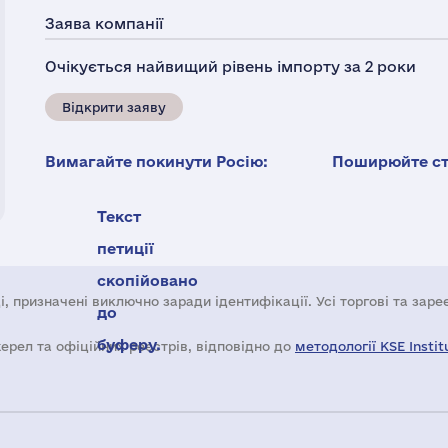
Заява компанії
Очікується найвищий рівень імпорту за 2 роки
Відкрити заяву
Вимагайте покинути Росію:
Поширюйте ста
Текст
петиції
скопійовано
і, призначені виключно заради ідентифікації. Усі торгові та зар
до
буферу.
жерел та офіційних реєстрів, відповідно до
методології KSE Instit