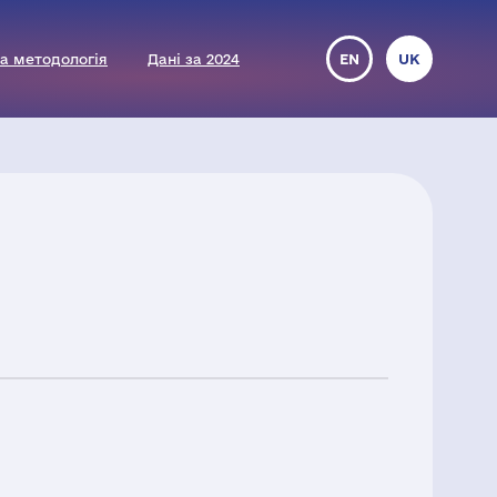
а методологія
Дані за 2024
EN
UK