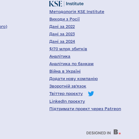
Методологія KSE Institute
Виходи з Росії
ого)
Дані за 2022
Дані за 2023
Дані за 2024
$170 млрд збитків
Аналітика
Аналітика по банкам
Війна в Україні
Додати нову компанію
Зворотній зв'язок
Твіттер проєкту
LinkedIn проєкту
Підтримати проект через Patreon