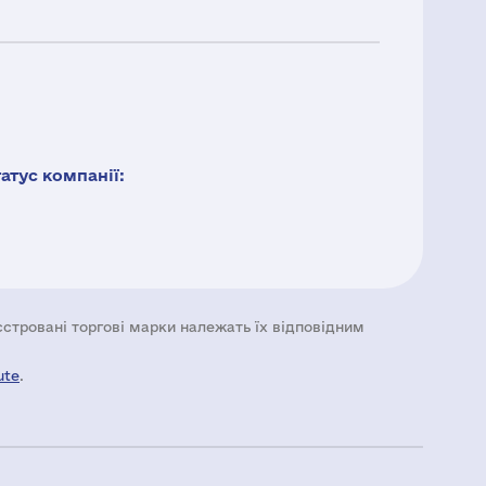
тус компанії:
еєстровані торгові марки належать їх відповідним
ute
.