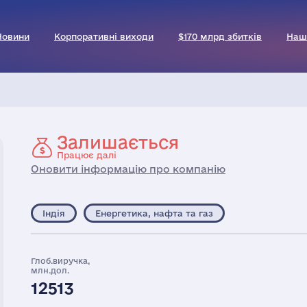
Новини
Корпоративні виходи
$170 млрд збитків
Наш
Залишається
Працює далі
Оновити інформацію про компанію
Індія
Енергетика, нафта та газ
Глоб.виручка,
млн.дол.
12513