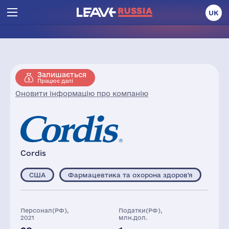
UK
Залишається
Працює далі
Оновити інформацію про компанію
Cordis
США
Фармацевтика та охорона здоров'я
Персонал(РФ),
Податки(РФ),
2021
млн.дол.