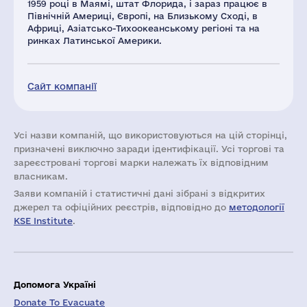
1959 році в Маямі, штат Флорида, і зараз працює в
Північній Америці, Європі, на Близькому Сході, в
Африці, Азіатсько-Тихоокеанському регіоні та на
ринках Латинської Америки.
Сайт компанії
Усі назви компаній, що використовуються на цій сторінці,
призначені виключно заради ідентифікації. Усі торгові та
зареєстровані торгові марки належать їх відповідним
власникам.
Заяви компаній i статистичні дані зібрані з відкритих
джерел та офіційних реєстрів, відповідно до
методології
KSE Institute
.
Допомога Україні
Donate To Evacuate