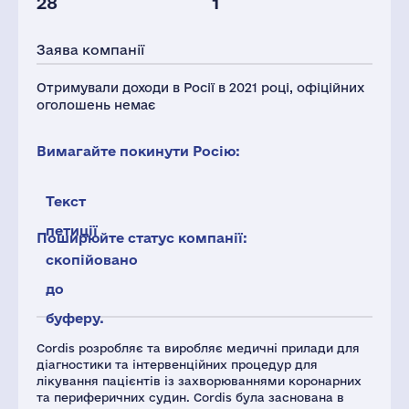
28
1
Заява компанії
Отримували доходи в Росії в 2021 році, офіційних
оголошень немає
Вимагайте покинути Росію:
Текст
петиції
Поширюйте статус компанії:
скопійовано
до
буферу.
Cordis розробляє та виробляє медичні прилади для
діагностики та інтервенційних процедур для
лікування пацієнтів із захворюваннями коронарних
та периферичних судин. Cordis була заснована в