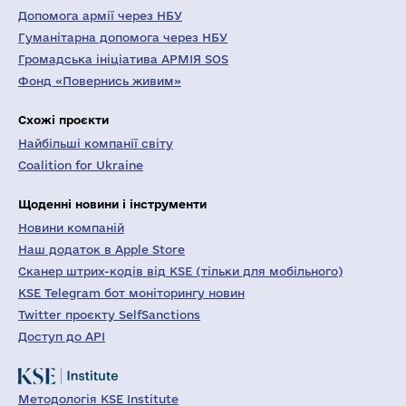
Допомога армії через НБУ
Гуманітарна допомога через НБУ
Громадська ініціатива АРМІЯ SOS
Фонд «Повернись живим»
Схожі проєкти
Найбільші компанії світу
Coalition for Ukraine
Щоденні новини і інструменти
Новини компаній
Наш додаток в Apple Store
Сканер штрих-кодів від KSE (тільки для мобільного)
KSE Telegram бот моніторингу новин
Twitter проєкту SelfSanctions
Доступ до API
Методологія KSE Institute