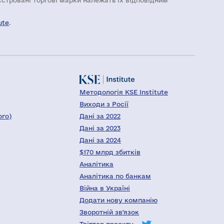
еєстровані торгові марки належать їх відповідним
ute
.
Методологія KSE Institute
Виходи з Росії
ого)
Дані за 2022
Дані за 2023
Дані за 2024
$170 млрд збитків
Аналітика
Аналітика по банкам
Війна в Україні
Додати нову компанію
Зворотній зв'язок