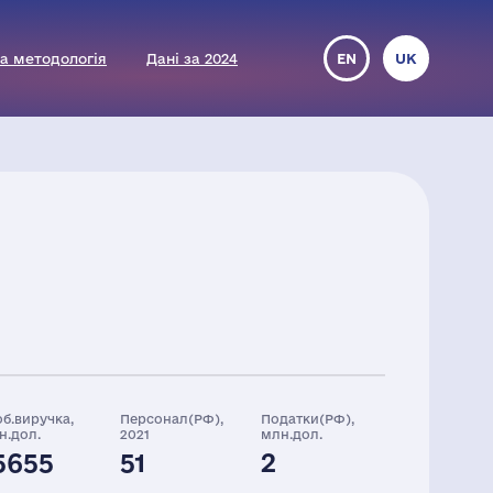
а методологія
Дані за 2024
EN
UK
об.виручка,
Персонал(РФ),
Податки(РФ),
н.дол.
2021
млн.дол.
5655
51
2