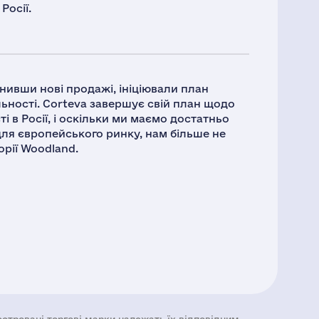
Росії.
инивши нові продажі, ініціювали план
ьності. Corteva завершує свій план щодо
 в Росії, і оскільки ми маємо достатньо
ля європейського ринку, нам більше не
орії Woodland.