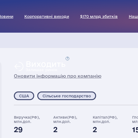
Новини
Корпоративні виходи
$170 млрд збитків
Наш
Виходить
Залишає ринок
Оновити інформацію про компанію
США
Сільське господарство
Виручка(РФ),
Активи(РФ),
Капітал(РФ),
Гл
млн.дол.
млн.дол.
млн.дол.
мл
29
2
2
1