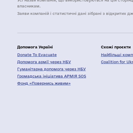
Усі назви компаній, що використовуються на цій сторінц
власникам.
Заяви компаній i статистичні дані зібрані з відкритих д
Допомога Україні
Схожі проєкти
Donate To Evacuate
Найбільші компа
Допомога армії через НБУ
Coalition for Uk
Гуманітарна допомога через НБУ
Громадська ініціатива АРМІЯ SOS
Фонд «Повернись живим»