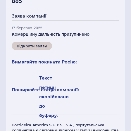
885
Заява компанії
17 березня 2022
Комерційну діяльність призупинено
Відкрити заяву
Вимагайте покинути Росію:
Текст
петиції
Поширюйте статус компанії:
скопійовано
до
буферу.
Corticeira Amorim S.G.P.S., S.A., португальська
холдингова є світовим лідером у галузі виробництва