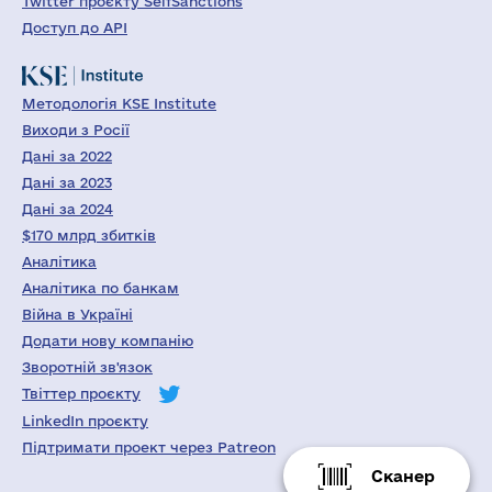
Twitter проєкту SelfSanctions
Доступ до API
Методологія KSE Institute
Виходи з Росії
Дані за 2022
Дані за 2023
Дані за 2024
$170 млрд збитків
Аналітика
Аналітика по банкам
Війна в Україні
Додати нову компанію
Зворотній зв'язок
Твіттер проєкту
LinkedIn проєкту
Підтримати проект через Patreon
Сканер