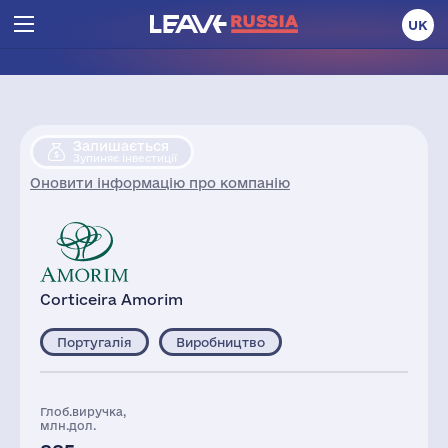
UK
Залишається
Зупиняє інвестиції
Оновити інформацію про компанію
Corticeira Amorim
Португалія
Виробництво
Глоб.виручка,
млн.дол.