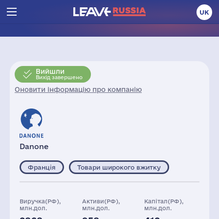
UK
Вийшли
Вихід завершено
Оновити інформацію про компанію
Danone
Франція
Товари широкого вжитку
Виручка(РФ),
Активи(РФ),
Капітал(РФ),
млн.дол.
млн.дол.
млн.дол.