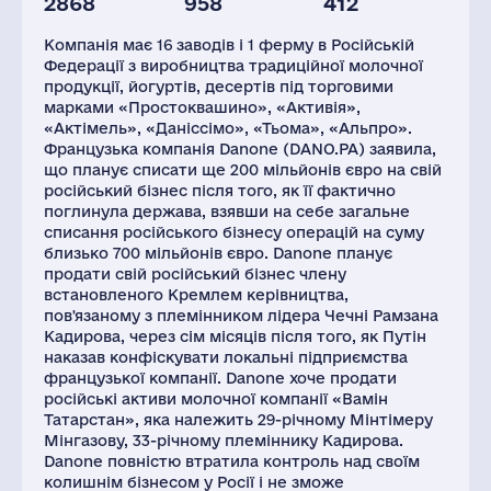
2868
958
412
Глоб.виручка,
Заводів
Персонал(РФ),
млн.дол.
2021
Компанія має 16 заводів і 1 ферму в Російській
29889
17
8000
Федерації з виробництва традиційної молочної
продукції, йогуртів, десертів під торговими
Податки(РФ),
млн.дол.
марками «Простоквашино», «Активія»,
«Актімель», «Даніссімо», «Тьома», «Альпро».
62
Французька компанія Danone (DANO.PA) заявила,
що планує списати ще 200 мільйонів євро на свій
російський бізнес після того, як її фактично
поглинула держава, взявши на себе загальне
списання російського бізнесу операцій на суму
близько 700 мільйонів євро. Danone планує
продати свій російський бізнес члену
встановленого Кремлем керівництва,
пов'язаному з племінником лідера Чечні Рамзана
Кадирова, через сім місяців після того, як Путін
наказав конфіскувати локальні підприємства
французької компанії. Danone хоче продати
російські активи молочної компанії «Вамін
Татарстан», яка належить 29-річному Мінтімеру
Мінгазову, 33-річному племіннику Кадирова.
Danone повністю втратила контроль над своїм
колишнім бізнесом у Росії і не зможе