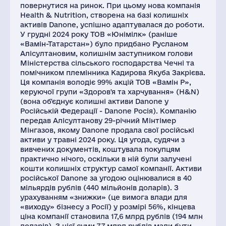
повернутися на ринок. При цьому нова компанія
Health & Nutrition, створена на базі колишніх
активів Danone, успішно адаптувалася до роботи.
У грудні 2024 року ТОВ «Юнімілк» (раніше
«Вамін-Татарстан») було придбано Русланом
Алісултановим, колишнім заступником голови
Міністерства сільського господарства Чечні та
помічником племінника Кадирова Якуба Закрієва.
Ця компанія володіє 99% акцій ТОВ «Вамін Р»,
керуючої групи «Здоров'я та харчування» (H&N)
(вона об'єднує колишні активи Danone у
Російській Федерації - Danone Росія). Компанію
передав Алісултанову 29-річний Мінтімер
Мінгазов, якому Danone продала свої російські
активи у травні 2024 року. Ця угода, судячи з
вивчених документів, коштувала покупцям
практично нічого, оскільки в ній були залучені
кошти колишніх структур самої компанії. Активи
російської Danone за угодою оцінювалися в 40
мільярдів рублів (440 мільйонів доларів). З
урахуванням «знижки» (це вимога влади для
«виходу» бізнесу з Росії) у розмірі 56%, кінцева
ціна компанії становила 17,6 млрд рублів (194 млн