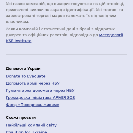
Усі назви компаній, що використовуються на цій сторінці,
призначені виключно заради ідентифікації. Усі торгові та
зареєстровані торгові марки належать їх відповідним
власникам.
Заяви компаній i статистичні дані зібрані з відкритих
джерел та офіційних реєстрів, відповідно до
методології
KSE Institute
.
Допомога Україні
Donate To Evacuate
Допомога армії через НБУ
Гуманітарна допомога через НБУ
Громадська ініціатива АРМІЯ SOS
Фонд «Повернись живим»
Схожі проєкти
Найбільші компанії світу
Coalition for Ukraine