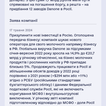
доларів). З цієї суми 7,7 млрд рублів мали бути
спрямовані на погашення боргу, а решта – на
придбання 12 заводів Danone в Росії.
Заява компанії
17 травня 2024
Призупинити нові інвестиції в Росію. Оголошена
передача бізнесу: компанія шукає нового
оператора для свого молочного напрямку бізнесу
в РФ. Глобальна виручка Danone за підсумками
січня-вересня 2022 року зросла на 14,9% до €20,7
млрд у річному обчисленні, на бізнес молочних
продуктів і рослинних напоїв у РФ припадає
близько 5%. Продовжують працювати в Росії зі
збільшенням обсягів доходів у 2022 році
порівняно з 2021 роком (+$294 млн або +11%)
згідно з РСБУ (російськими стандартами
бухгалтерського обліку) і даними Федеральної
податкової служби Росії, які не включають
коригування МСФЗ і внутрішньогрупові
виключення. У річному звіті компанії
підготовленому відповідно до МСФО - доля Росії