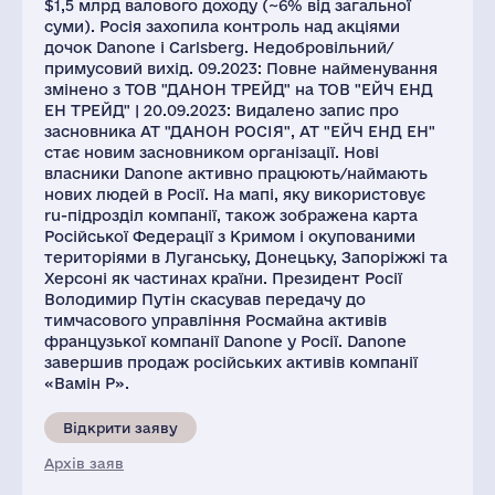
$1,5 млрд валового доходу (~6% від загальної
суми). Росія захопила контроль над акціями
дочок Danone і Carlsberg. Недобровільний/
примусовий вихід. 09.2023: Повне найменування
змінено з ТОВ "ДАНОН ТРЕЙД" на ТОВ "ЕЙЧ ЕНД
ЕН ТРЕЙД" | 20.09.2023: Видалено запис про
засновника АТ "ДАНОН РОСІЯ", АТ "ЕЙЧ ЕНД ЕН"
стає новим засновником організації. Нові
власники Danone активно працюють/наймають
нових людей в Росії. На мапі, яку використовує
ru-підрозділ компанії, також зображена карта
Російської Федерації з Кримом і окупованими
територіями в Луганську, Донецьку, Запоріжжі та
Херсоні як частинах країни. Президент Росії
Володимир Путін скасував передачу до
тимчасового управління Росмайна активів
французької компанії Danone у Росії. Danone
завершив продаж російських активів компанії
«Вамін Р».
Відкрити заяву
Архів заяв