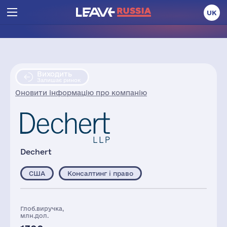
UK
Виходить
Залишає ринок
Оновити інформацію про компанію
Dechert
США
Консалтинг і право
Глоб.виручка,
млн.дол.