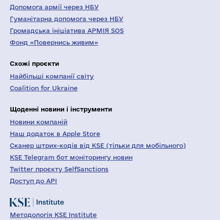
Допомога армії через НБУ
Гуманітарна допомога через НБУ
Громадська ініціатива АРМІЯ SOS
Фонд «Повернись живим»
Схожі проєкти
Найбільші компанії світу
Coalition for Ukraine
Щоденні новини і інструменти
Новини компаній
Наш додаток в Apple Store
Сканер штрих-кодів від KSE (тільки для мобільного)
KSE Telegram бот моніторингу новин
Twitter проєкту SelfSanctions
Доступ до API
Методологія KSE Institute