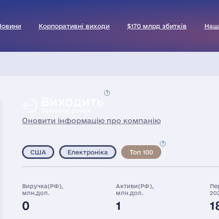
Новини
Корпоративні виходи
$170 млрд збитків
Наш
Виходить
Залишає ринок
Оновити інформацію про компанію
США
Електроніка
Топ 100
Виручка(РФ),
Активи(РФ),
Пе
млн.дол.
млн.дол.
20
0
1
1