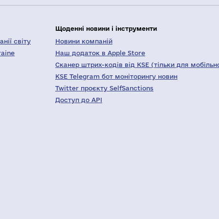
Щоденні новини і інструменти
нії світу
Новини компаній
raine
Наш додаток в Apple Store
Сканер штрих-кодів від KSE (тільки для мобільн
KSE Telegram бот моніторингу новин
Twitter проєкту SelfSanctions
Доступ до API