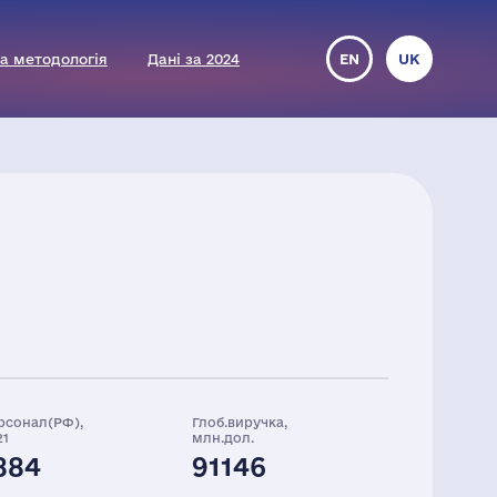
а методологія
Дані за 2024
EN
UK
рсонал(РФ),
Глоб.виручка,
21
млн.дол.
884
91146