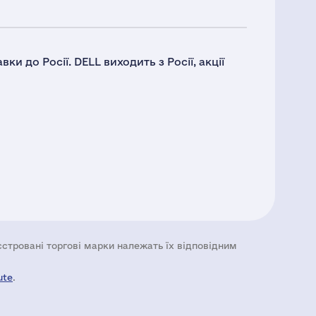
и до Росії. DELL виходить з Росії, акції
еєстровані торгові марки належать їх відповідним
ute
.