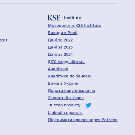
Методологія KSE Institute
Виходи з Росії
ого)
Дані за 2022
Дані за 2023
Дані за 2024
$170 млрд збитків
Аналітика
Аналітика по банкам
Війна в Україні
Додати нову компанію
Зворотній зв'язок
Твіттер проєкту
LinkedIn проєкту
Підтримати проект через Patreon