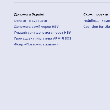
Допомога Україні
Схожі проєкти
Donate To Evacuate
Найбільші компа
Допомога армії через НБУ
Coalition for Uk
Гуманітарна допомога через НБУ
Громадська ініціатива АРМІЯ SOS
Фонд «Повернись живим»