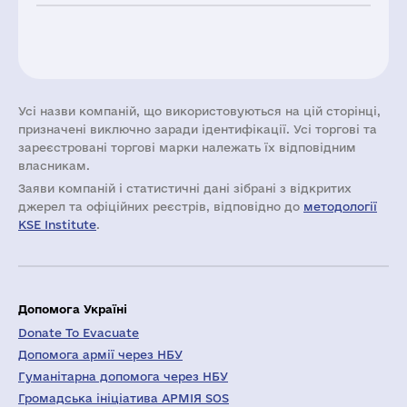
Усі назви компаній, що використовуються на цій сторінці,
призначені виключно заради ідентифікації. Усі торгові та
зареєстровані торгові марки належать їх відповідним
власникам.
Заяви компаній i статистичні дані зібрані з відкритих
джерел та офіційних реєстрів, відповідно до
методології
KSE Institute
.
Допомога Україні
Donate To Evacuate
Допомога армії через НБУ
Гуманітарна допомога через НБУ
Громадська ініціатива АРМІЯ SOS