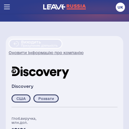
UK
Виходить
Призупиняє діяльність
Оновити інформацію про компанію
Discovery
США
Розваги
Глоб.виручка,
млн.дол.