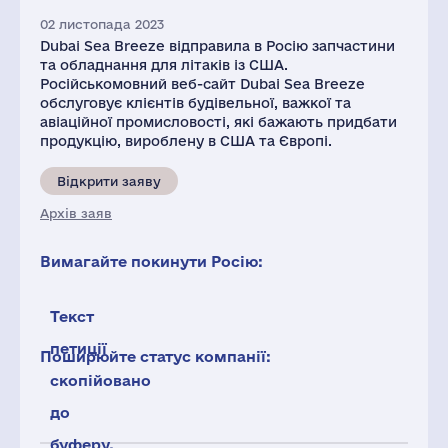
02 листопада 2023
Dubai Sea Breeze відправила в Росію запчастини
та обладнання для літаків із США.
Російськомовний веб-сайт Dubai Sea Breeze
обслуговує клієнтів будівельної, важкої та
авіаційної промисловості, які бажають придбати
продукцію, вироблену в США та Європі.
Відкрити заяву
Архів заяв
Вимагайте покинути Росію:
Текст
петиції
Поширюйте статус компанії:
скопійовано
до
буферу.