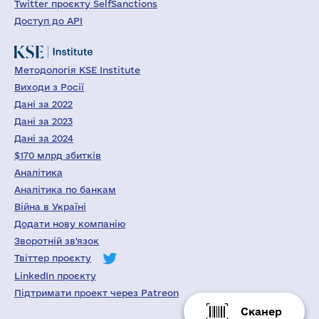
Twitter проєкту SelfSanctions
Доступ до API
Методологія KSE Institute
Виходи з Росії
Дані за 2022
Дані за 2023
Дані за 2024
$170 млрд збитків
Аналітика
Аналітика по банкам
Війна в Україні
Додати нову компанію
Зворотній зв'язок
Твіттер проєкту
LinkedIn проєкту
Підтримати проект через Patreon
Сканер