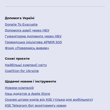
Допомога Україні
Donate To Evacuate
Допомога армії через НБУ
Гуманітарна допомога через НБУ
Громадська ініціатива АРМІЯ SOS
Фонд «Повернись живим»
Схожі проєкти
Найбільші компанії світу
Coalition for Ukraine
Щоденні новини і інструменти
Новини компаній
Наш додаток в Apple Store
Сканер штрих-кодів від KSE (тільки для мобільного)
KSE Telegram бот моніторингу новин