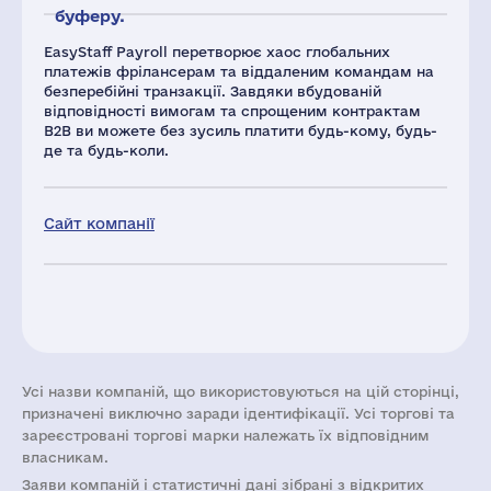
буферу.
EasyStaff Payroll перетворює хаос глобальних
платежів фрілансерам та віддаленим командам на
безперебійні транзакції. Завдяки вбудованій
відповідності вимогам та спрощеним контрактам
B2B ви можете без зусиль платити будь-кому, будь-
де та будь-коли.
Сайт компанії
Усі назви компаній, що використовуються на цій сторінці,
призначені виключно заради ідентифікації. Усі торгові та
зареєстровані торгові марки належать їх відповідним
власникам.
Заяви компаній i статистичні дані зібрані з відкритих