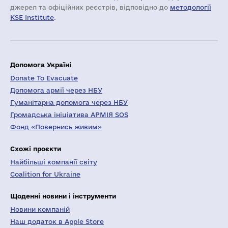
джерел та офіційних реєстрів, відповідно до
методології
KSE Institute
.
Допомога Україні
Donate To Evacuate
Допомога армії через НБУ
Гуманітарна допомога через НБУ
Громадська ініціатива АРМІЯ SOS
Фонд «Повернись живим»
Схожі проєкти
Найбільші компанії світу
Coalition for Ukraine
Щоденні новини і інструменти
Новини компаній
Наш додаток в Apple Store