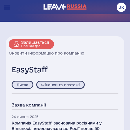
UK
Залишається
Працює далі
Оновити інформацію про компанію
EasyStaff
Литва
Фінанси та платежі
Заява компанії
24 липня 2025
Компанія EasyStaff, заснована росіянами у
Вільнюсі, перерахувала до Росії понад 50