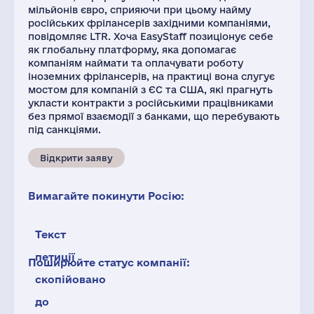
мільйонів євро, сприяючи при цьому найму
російських фрілансерів західними компаніями,
повідомляє LTR. Хоча EasyStaff позиціонує себе
як глобальну платформу, яка допомагає
компаніям наймати та оплачувати роботу
іноземних фрілансерів, на практиці вона слугує
мостом для компаній з ЄС та США, які прагнуть
укласти контракти з російськими працівниками
без прямої взаємодії з банками, що перебувають
під санкціями.
Відкрити заяву
Вимагайте покинути Росію:
Текст
петиції
Поширюйте статус компанії:
скопійовано
до