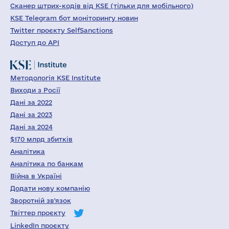
Сканер штрих-кодів від KSE (тільки для мобільного)
KSE Telegram бот моніторингу новин
Twitter проєкту SelfSanctions
Доступ до API
Методологія KSE Institute
Виходи з Росії
Дані за 2022
Дані за 2023
Дані за 2024
$170 млрд збитків
Аналітика
Аналітика по банкам
Війна в Україні
Додати нову компанію
Зворотній зв'язок
Твіттер проєкту
LinkedIn проєкту