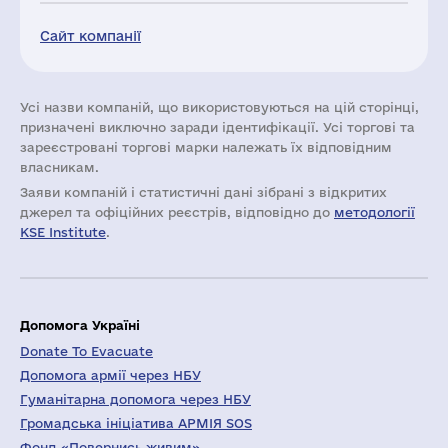
Сайт компанії
Усі назви компаній, що використовуються на цій сторінці,
призначені виключно заради ідентифікації. Усі торгові та
зареєстровані торгові марки належать їх відповідним
власникам.
Заяви компаній i статистичні дані зібрані з відкритих
джерел та офіційних реєстрів, відповідно до
методології
KSE Institute
.
Допомога Україні
Donate To Evacuate
Допомога армії через НБУ
Гуманітарна допомога через НБУ
Громадська ініціатива АРМІЯ SOS
Фонд «Повернись живим»