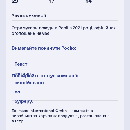
29
17
14
Персонал(РФ),
Податки(РФ),
2021
млн.дол.
Заява компанії
144
2
Отримували доходи в Росії в 2021 році, офіційних
оголошень немає
Вимагайте покинути Росію:
Текст
петиції
Поширюйте статус компанії:
скопійовано
до
буферу.
Ed. Haas International Gmbh – компанія з
виробництва харчових продуктів, розташована в
Австрії