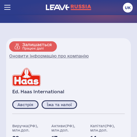
UK
Залишається
Працює далі
Оновити інформацію про компанію
Ed. Haas International
Австрія
Їжа та напої
Виручка(РФ),
Активи(РФ),
Капітал(РФ),
млн.дол.
млн.дол.
млн.дол.