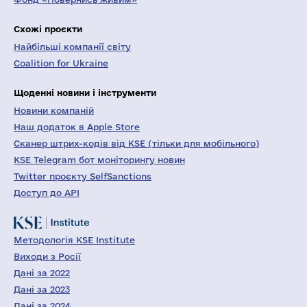
Схожі проєкти
Найбільші компанії світу
Coalition for Ukraine
Щоденні новини і інструменти
Новини компаній
Наш додаток в Apple Store
Сканер штрих-кодів від KSE (тільки для мобільного)
KSE Telegram бот моніторингу новин
Twitter проєкту SelfSanctions
Доступ до API
Методологія KSE Institute
Виходи з Росії
Дані за 2022
Дані за 2023
Дані за 2024