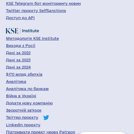
KSE Telegram бот моніторингу новин
Twitter проєкту SelfSanctions
Доступ до API
Методологія KSE Institute
Виходи з Росії
Дані за 2022
Дані за 2023
Дані за 2024
$170 млрд збитків
Аналітика
Аналітика по банкам
Війна в Україні
Додати нову компанію
Зворотній зв'язок
Твіттер проєкту
LinkedIn проєкту
Підтримати проект через Patreon