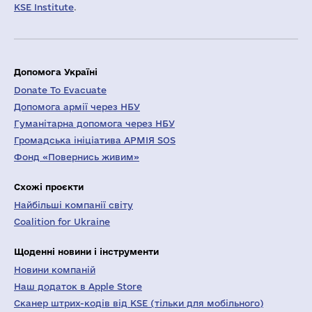
KSE Institute
.
Допомога Україні
Donate To Evacuate
Допомога армії через НБУ
Гуманітарна допомога через НБУ
Громадська ініціатива АРМІЯ SOS
Фонд «Повернись живим»
Схожі проєкти
Найбільші компанії світу
Coalition for Ukraine
Щоденні новини і інструменти
Новини компаній
Наш додаток в Apple Store
Сканер штрих-кодів від KSE (тільки для мобільного)