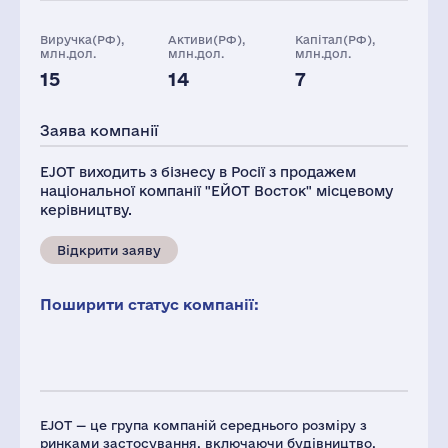
Виручка(РФ),
Активи(РФ),
Капітал(РФ),
млн.дол.
млн.дол.
млн.дол.
15
14
7
Персонал(РФ),
2021
Заява компанії
70
EJOT виходить з бізнесу в Росії з продажем
національної компанії "ЕЙОТ Восток" місцевому
керівництву.
Відкрити заяву
Поширити статус компанії:
EJOT — це група компаній середнього розміру з
ринками застосування, включаючи будівництво,