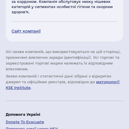
за кордоном. Компанія обслуговує низку нішевих
категорій у сегментах особистої гігієни та охорони
здоров’я.
Сайт компанії
Усі назви компаній, що використовуються на цій сторінці,
призначені виключно заради ідентифікації. Усі торгові та
зареєстровані торгові марки належать їх відповідним
власникам.
Заяви компаній i статистичні дані зібрані з відкритих
джерел та офіційних реєстрів, відповідно до
методології
KSE Institute
.
Допомога Україні
Donate To Evacuate
Допомога армії через НБУ