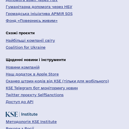
Гуманітарна допомога через НБУ
Громадська ініціатива АРМІЯ SOS
Фонд «Повернись живим»
Схожі проєкти
Найбільші компанії світу
Coalition for Ukraine
Щоденні новини і інструменти
Новини компаній
Наш додаток в Apple Store
Сканер штрих-кодів від KSE (тільки для мобільного)
KSE Telegram бот моніторингу новин
Twitter проєкту SelfSanctions
Доступ до API
Методологія KSE Institute
Виходи з Росії