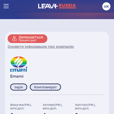
UK
Залишається
Працює далі
Оновити інформацію про компанію
Emami
Індія
Конгломерат
Виручка(РФ),
Активи(РФ),
Капітал(РФ),
млн.дол.
млн.дол.
млн.дол.