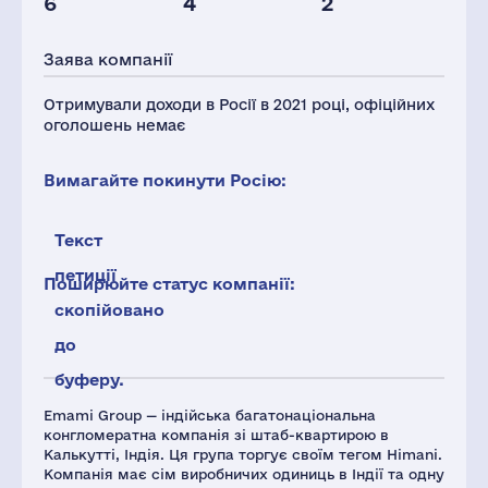
6
4
2
Персонал(РФ),
2021
Заява компанії
8
Отримували доходи в Росії в 2021 році, офіційних
оголошень немає
Вимагайте покинути Росію:
Текст
петиції
Поширюйте статус компанії:
скопійовано
до
буферу.
Emami Group — індійська багатонаціональна
конгломератна компанія зі штаб-квартирою в
Калькутті, Індія. Ця група торгує своїм тегом Himani.
Компанія має сім виробничих одиниць в Індії та одну