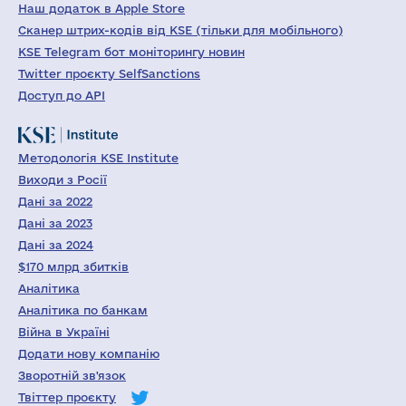
Наш додаток в Apple Store
Сканер штрих-кодів від KSE (тільки для мобільного)
KSE Telegram бот моніторингу новин
Twitter проєкту SelfSanctions
Доступ до API
Методологія KSE Institute
Виходи з Росії
Дані за 2022
Дані за 2023
Дані за 2024
$170 млрд збитків
Аналітика
Аналітика по банкам
Війна в Україні
Додати нову компанію
Зворотній зв'язок
Твіттер проєкту