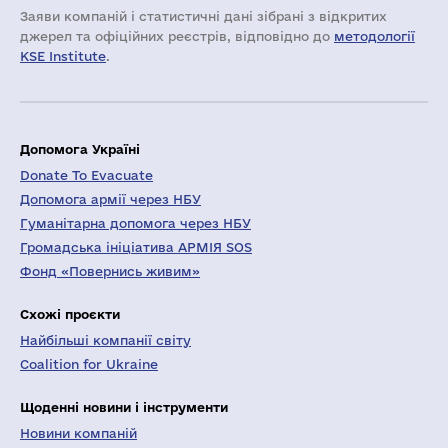
Заяви компаній i статистичні дані зібрані з відкритих
джерел та офіційних реєстрів, відповідно до
методології
KSE Institute
.
Допомога Україні
Donate To Evacuate
Допомога армії через НБУ
Гуманітарна допомога через НБУ
Громадська ініціатива АРМІЯ SOS
Фонд «Повернись живим»
Схожі проєкти
Найбільші компанії світу
Coalition for Ukraine
Щоденні новини і інструменти
Новини компаній