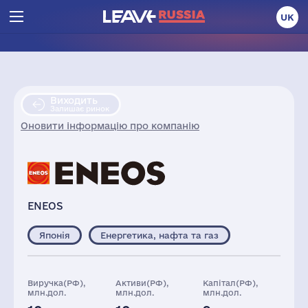
UK
Виходить
Залишає ринок
Оновити інформацію про компанію
ENEOS
Японія
Енергетика, нафта та газ
Виручка(РФ),
Активи(РФ),
Капітал(РФ),
млн.дол.
млн.дол.
млн.дол.