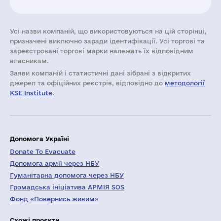
Усі назви компаній, що використовуються на цій сторінці,
призначені виключно заради ідентифікації. Усі торгові та
зареєстровані торгові марки належать їх відповідним
власникам.
Заяви компаній i статистичні дані зібрані з відкритих
джерел та офіційних реєстрів, відповідно до
методології
KSE Institute
.
Допомога Україні
Donate To Evacuate
Допомога армії через НБУ
Гуманітарна допомога через НБУ
Громадська ініціатива АРМІЯ SOS
Фонд «Повернись живим»
Схожі проєкти