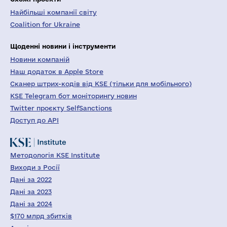
Найбільші компанії світу
Coalition for Ukraine
Щоденні новини і інструменти
Новини компаній
Наш додаток в Apple Store
Сканер штрих-кодів від KSE (тільки для мобільного)
KSE Telegram бот моніторингу новин
Twitter проєкту SelfSanctions
Доступ до API
Методологія KSE Institute
Виходи з Росії
Дані за 2022
Дані за 2023
Дані за 2024
$170 млрд збитків