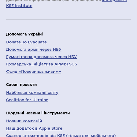
KSE Institute
.
Допомога Україні
Donate To Evacuate
Допомога армії через НБУ
Гуманітарна допомога через НБУ
Громадська ініціатива АРМІЯ SOS
Фонд «Повернись живим»
Схожі проєкти
Найбільші компанії світу
Coalition for Ukraine
Щоденні новини і інструменти
Новини компаній
Наш додаток в Apple Store
Сканер штрих-кодів від KSE (тільки для мобільного)