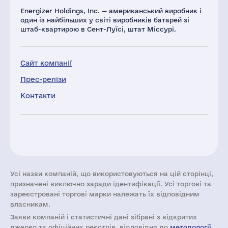
Energizer Holdings, Inc. — американський виробник і
один із найбільших у світі виробників батарей зі
штаб-квартирою в Сент-Луїсі, штат Міссурі.
Сайт компанії
Прес-релізи
Контакти
Усі назви компаній, що використовуються на цій сторінці,
призначені виключно заради ідентифікації. Усі торгові та
зареєстровані торгові марки належать їх відповідним
власникам.
Заяви компаній i статистичні дані зібрані з відкритих
джерел та офіційних реєстрів, відповідно до
методології