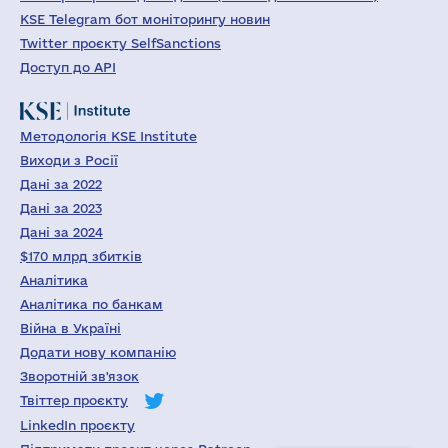
KSE Telegram бот моніторингу новин
Twitter проєкту SelfSanctions
Доступ до API
Методологія KSE Institute
Виходи з Росії
Дані за 2022
Дані за 2023
Дані за 2024
$170 млрд збитків
Аналітика
Аналітика по банкам
Війна в Україні
Додати нову компанію
Зворотній зв'язок
Твіттер проєкту
LinkedIn проєкту