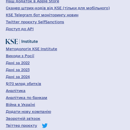
Наш додаток в Apple Store
Сканер штрих-кодів від KSE (тільки для мобільного)
KSE Telegram бот моніторингу новин
Twitter проєкту SelfSanctions
Доступ до API
Методологія KSE Institute
Виходи з Росії
Дані за 2022
Дані за 2023
Дані за 2024
$170 млрд збитків
Аналітика
Аналітика по банкам
Війна в Україні
Додати нову компанію
Зворотній зв'язок
Твіттер проєкту