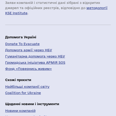
Заяви компаній i статистичні дані зібрані з відкритих
джерел та офіційних реєстрів, відповідно до
методології
KSE Institute
.
Допомога Україні
Donate To Evacuate
Допомога армії через НБУ
Гуманітарна допомога через НБУ
Громадська ініціатива АРМІЯ SOS
Фонд «Повернись живим»
Схожі проєкти
Найбільші компанії світу
Coalition for Ukraine
Щоденні новини і інструменти
Новини компаній