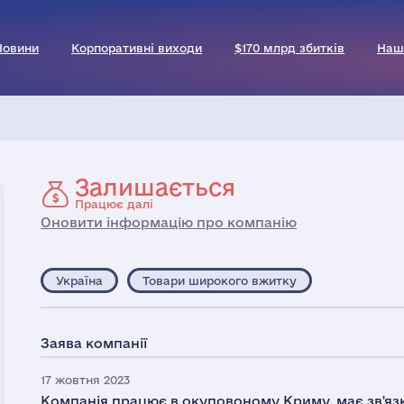
Новини
Корпоративні виходи
$170 млрд збитків
Наш
Залишається
Працює далі
Оновити інформацію про компанію
Україна
Товари широкого вжитку
Заява компанії
17 жовтня 2023
Компанія працює в окуповоному Криму, має зв'яз