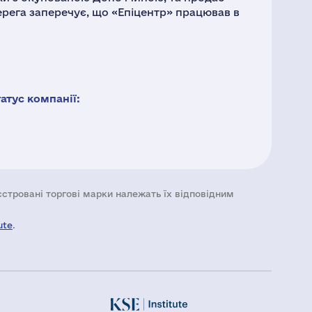
Герега заперечує, що «Епіцентр» працював в
тус компанії:
еєстровані торгові марки належать їх відповідним
ute
.