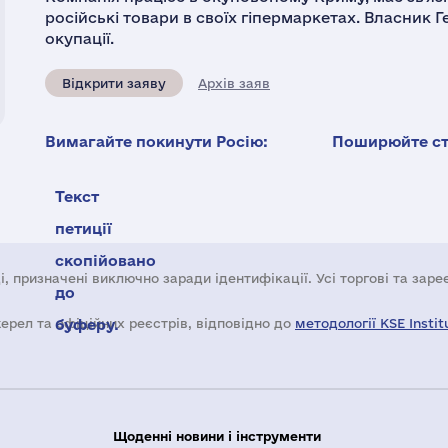
російські товари в своїх гіпермаркетах. Власник 
окупації.
Відкрити заяву
Архів заяв
Вимагайте покинути Росію:
Поширюйте ста
Текст
петиції
скопійовано
і, призначені виключно заради ідентифікації. Усі торгові та зар
до
жерел та офіційних реєстрів, відповідно до
буферу.
методології KSE Instit
Щоденні новини і інструменти