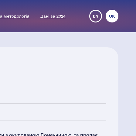
а методологія
Дані за 2024
EN
UK
ки з окупованою Донеччиною, та продає