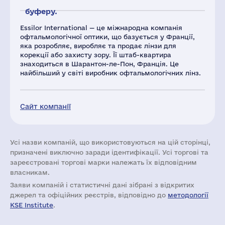
буферу.
Essilor International — це міжнародна компанія
офтальмологічної оптики, що базується у Франції,
яка розробляє, виробляє та продає лінзи для
корекції або захисту зору. Її штаб-квартира
знаходиться в Шарантон-ле-Пон, Франція. Це
найбільший у світі виробник офтальмологічних лінз.
Сайт компанії
Усі назви компаній, що використовуються на цій сторінці,
призначені виключно заради ідентифікації. Усі торгові та
зареєстровані торгові марки належать їх відповідним
власникам.
Заяви компаній i статистичні дані зібрані з відкритих
джерел та офіційних реєстрів, відповідно до
методології
KSE Institute
.