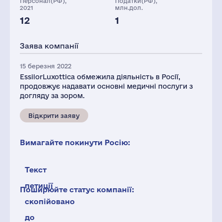
Персонал(РФ),
Податки(РФ),
2021
млн.дол.
12
1
Заява компанії
15 березня 2022
EssilorLuxottica обмежила діяльність в Росії,
продовжує надавати основні медичні послуги з
догляду за зором.
Відкрити заяву
Вимагайте покинути Росію:
Текст
петиції
Поширюйте статус компанії:
скопійовано
до