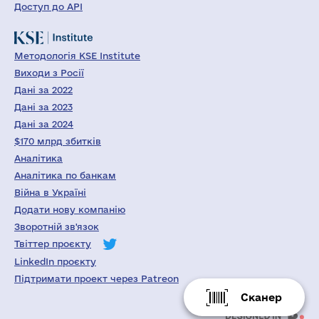
Доступ до API
Методологія KSE Institute
Виходи з Росії
Дані за 2022
Дані за 2023
Дані за 2024
$170 млрд збитків
Аналітика
Аналітика по банкам
Війна в Україні
Додати нову компанію
Зворотній зв'язок
Твіттер проєкту
LinkedIn проєкту
Підтримати проект через Patreon
Сканер