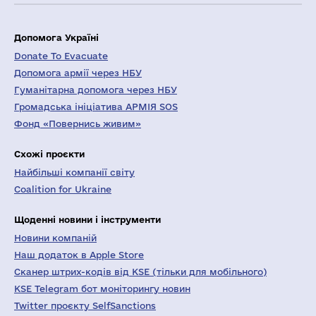
Допомога Україні
Donate To Evacuate
Допомога армії через НБУ
Гуманітарна допомога через НБУ
Громадська ініціатива АРМІЯ SOS
Фонд «Повернись живим»
Схожі проєкти
Найбільші компанії світу
Coalition for Ukraine
Щоденні новини і інструменти
Новини компаній
Наш додаток в Apple Store
Сканер штрих-кодів від KSE (тільки для мобільного)
KSE Telegram бот моніторингу новин
Twitter проєкту SelfSanctions