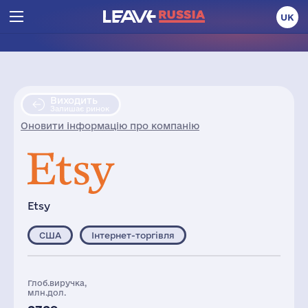
UK
Виходить
Залишає ринок
Оновити інформацію про компанію
Etsy
США
Інтернет-торгівля
Глоб.виручка,
млн.дол.