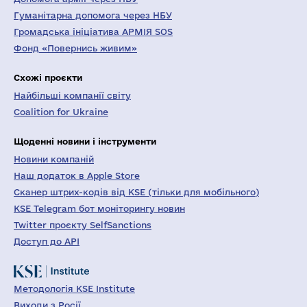
Гуманітарна допомога через НБУ
Громадська ініціатива АРМІЯ SOS
Фонд «Повернись живим»
Схожі проєкти
Найбільші компанії світу
Coalition for Ukraine
Щоденні новини і інструменти
Новини компаній
Наш додаток в Apple Store
Сканер штрих-кодів від KSE (тільки для мобільного)
KSE Telegram бот моніторингу новин
Twitter проєкту SelfSanctions
Доступ до API
Методологія KSE Institute
Виходи з Росії