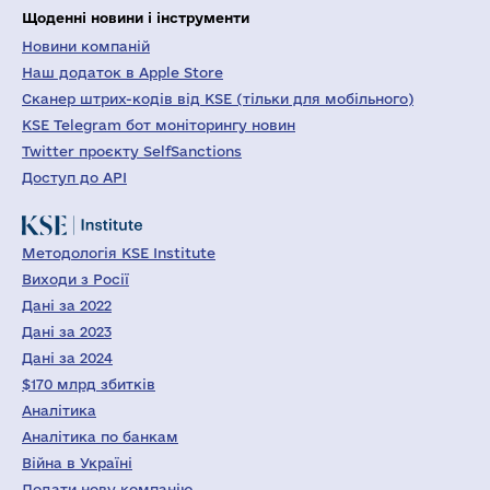
Щоденні новини і інструменти
Новини компаній
Наш додаток в Apple Store
Сканер штрих-кодів від KSE (тільки для мобільного)
KSE Telegram бот моніторингу новин
Twitter проєкту SelfSanctions
Доступ до API
Методологія KSE Institute
Виходи з Росії
Дані за 2022
Дані за 2023
Дані за 2024
$170 млрд збитків
Аналітика
Аналітика по банкам
Війна в Україні
Додати нову компанію