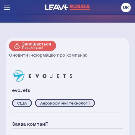
UK
Залишається
Працює далі
Оновити інформацію про компанію
evoJets
США
Аерокосмічні технології
Заява компанії