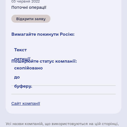
03 червня 2022
Поточні операції
Відкрити заяву
Вимагайте покинути Росію:
Текст
петиції
Поширюйте статус компанії:
скопійовано
до
буферу.
Сайт компанії
Усі назви компаній, що використовуються на цій сторінці,