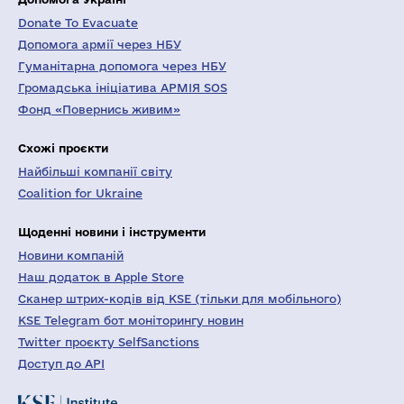
Donate To Evacuate
Допомога армії через НБУ
Гуманітарна допомога через НБУ
Громадська ініціатива АРМІЯ SOS
Фонд «Повернись живим»
Схожі проєкти
Найбільші компанії світу
Coalition for Ukraine
Щоденні новини і інструменти
Новини компаній
Наш додаток в Apple Store
Сканер штрих-кодів від KSE (тільки для мобільного)
KSE Telegram бот моніторингу новин
Twitter проєкту SelfSanctions
Доступ до API