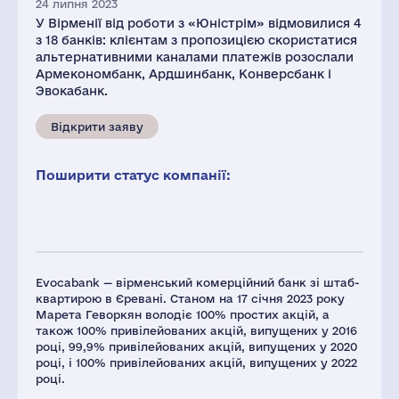
24 липня 2023
У Вірменії від роботи з «Юністрім» відмовилися 4
з 18 банків: клієнтам з пропозицією скористатися
альтернативними каналами платежів розослали
Армекономбанк, Ардшинбанк, Конверсбанк і
Эвокабанк.
Відкрити заяву
Поширити статус компанії:
Evocabank — вірменський комерційний банк зі штаб-
квартирою в Єревані. Станом на 17 січня 2023 року
Марета Геворкян володіє 100% простих акцій, а
також 100% привілейованих акцій, випущених у 2016
році, 99,9% привілейованих акцій, випущених у 2020
році, і 100% привілейованих акцій, випущених у 2022
році.