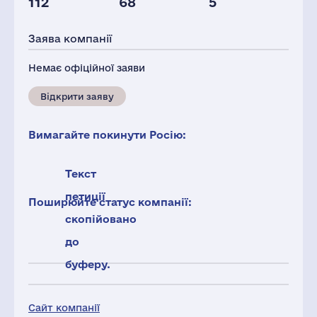
112
68
5
Персонал(РФ),
Податки(РФ),
2021
млн.дол.
Заява компанії
94
2
Немає офіційної заяви
Відкрити заяву
Вимагайте покинути Росію:
Текст
петиції
Поширюйте статус компанії:
скопійовано
до
буферу.
Сайт компанії