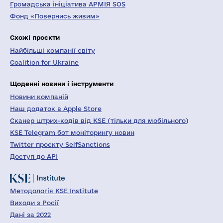
Громадська ініціатива АРМІЯ SOS
Фонд «Повернись живим»
Схожі проєкти
Найбільші компанії світу
Coalition for Ukraine
Щоденні новини і інструменти
Новини компаній
Наш додаток в Apple Store
Сканер штрих-кодів від KSE (тільки для мобільного)
KSE Telegram бот моніторингу новин
Twitter проєкту SelfSanctions
Доступ до API
Методологія KSE Institute
Виходи з Росії
Дані за 2022