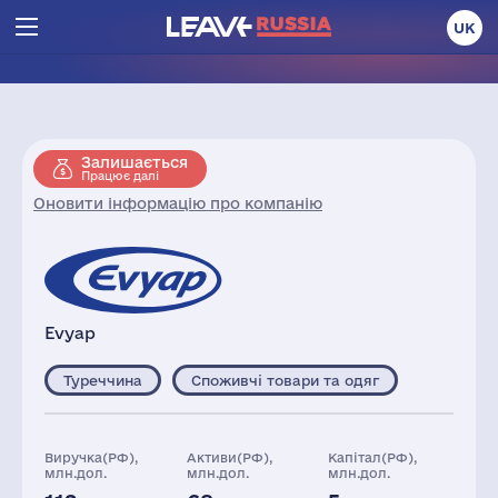
UK
Залишається
Працює далі
Оновити інформацію про компанію
Evyap
Туреччина
Споживчі товари та одяг
Виручка(РФ),
Активи(РФ),
Капітал(РФ),
млн.дол.
млн.дол.
млн.дол.