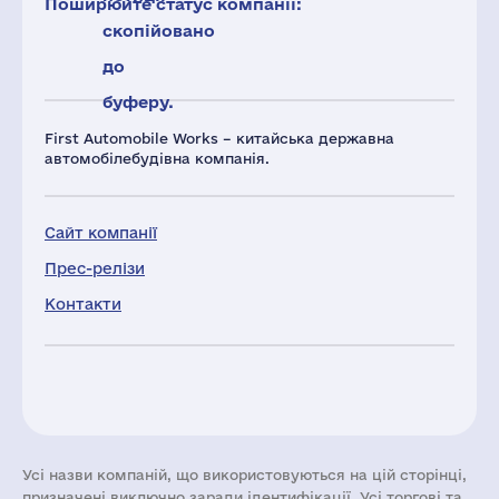
Поширюйте статус компанії:
скопійовано
до
буферу.
First Automobile Works – китайська державна
автомобілебудівна компанія.
Сайт компанії
Прес-релізи
Контакти
Усі назви компаній, що використовуються на цій сторінці,
призначені виключно заради ідентифікації. Усі торгові та