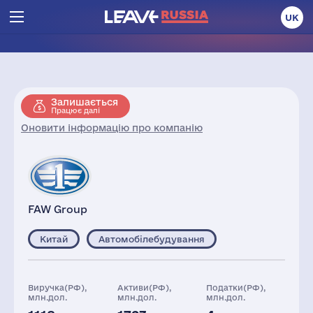
UK
Залишається
Працює далі
Оновити інформацію про компанію
FAW Group
Китай
Автомобілебудування
Виручка(РФ),
Активи(РФ),
Податки(РФ),
млн.дол.
млн.дол.
млн.дол.