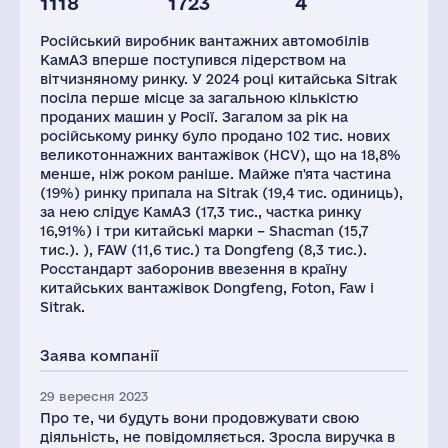
1118
1723
4
Глоб.виручка,
Персонал(РФ),
млн.дол.
2021
Російський виробник вантажних автомобілів
9034
42
КамАЗ вперше поступився лідерством на
вітчизняному ринку. У 2024 році китайська Sitrak
посіла перше місце за загальною кількістю
проданих машин у Росії. Загалом за рік на
російському ринку було продано 102 тис. нових
великотоннажних вантажівок (HCV), що на 18,8%
менше, ніж роком раніше. Майже п'ята частина
(19%) ринку припала на Sitrak (19,4 тис. одиниць),
за нею слідує КамАЗ (17,3 тис., частка ринку
16,91%) і три китайські марки – Shacman (15,7
тис.). ), FAW (11,6 тис.) та Dongfeng (8,3 тис.).
Росстандарт заборонив ввезення в країну
китайських вантажівок Dongfeng, Foton, Faw і
Sitrak.
Заява компанії
29 вересня 2023
Про те, чи будуть вони продовжувати свою
діяльність, не повідомляється. Зросла виручка в