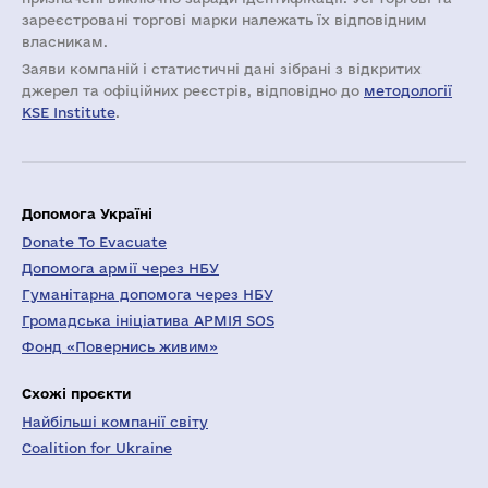
зареєстровані торгові марки належать їх відповідним
власникам.
Заяви компаній i статистичні дані зібрані з відкритих
джерел та офіційних реєстрів, відповідно до
методології
KSE Institute
.
Допомога Україні
Donate To Evacuate
Допомога армії через НБУ
Гуманітарна допомога через НБУ
Громадська ініціатива АРМІЯ SOS
Фонд «Повернись живим»
Схожі проєкти
Найбільші компанії світу
Coalition for Ukraine