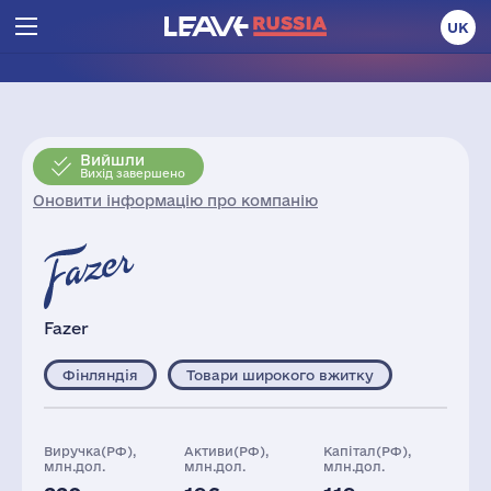
UK
Вийшли
Вихід завершено
Оновити інформацію про компанію
Fazer
Фінляндія
Товари широкого вжитку
Виручка(РФ),
Активи(РФ),
Капітал(РФ),
млн.дол.
млн.дол.
млн.дол.