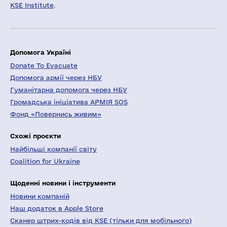
KSE Institute
.
Допомога Україні
Donate To Evacuate
Допомога армії через НБУ
Гуманітарна допомога через НБУ
Громадська ініціатива АРМІЯ SOS
Фонд «Повернись живим»
Схожі проєкти
Найбільші компанії світу
Coalition for Ukraine
Щоденні новини і інструменти
Новини компаній
Наш додаток в Apple Store
Сканер штрих-кодів від KSE (тільки для мобільного)