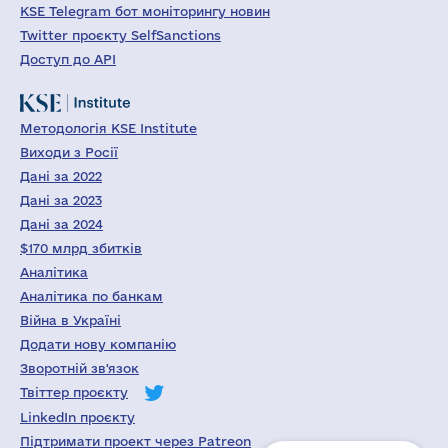
KSE Telegram бот моніторингу новин
Twitter проєкту SelfSanctions
Доступ до API
Методологія KSE Institute
Виходи з Росії
Дані за 2022
Дані за 2023
Дані за 2024
$170 млрд збитків
Аналітика
Аналітика по банкам
Війна в Україні
Додати нову компанію
Зворотній зв'язок
Твіттер проєкту
LinkedIn проєкту
Підтримати проект через Patreon