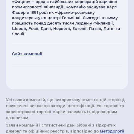
«Фацер» — одна з найбільших корпорацій харчової
промисловості Фінляндії. Компанію заснував Карл
Фацер в 1891 році як «франко-російську
кондитерську» в центрі Гельсінкі. Сьогодні в ньому
працюють понад десять тисяч людей у Фінляндії,
Швеції, Росії, Данії, Норвегії, Естонії, Латвії, Литві та
Японії.
Сайт компанії
Усі назви компаній, що використовуються на цій сторінці,
призначені виключно заради ідентифікації. Усі торгові та
зареєстровані торгові марки належать їх відповідним
власникам.
Заяви компаній i статистичні дані зібрані з відкритих
джерел та офіційних реєстрів, відповідно до
методології