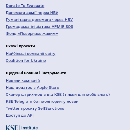
Donate To Evacuate
Допомога армії через НБУ
Гуманітарна допомога через НБУ
Громадська ініціатива АРМІЯ SOS
Фонд «Повернись живим»
Схожі проєкти
Найбільші компанії світу
Coalition for Ukraine
Щоденні новини і інструменти
Новини компаній
Наш додаток в Apple Store
Сканер штрих-кодів від KSE (тільки для мобільного)
KSE Telegram бот моніторингу новин
Twitter проєкту SelfSanctions
Доступ до API