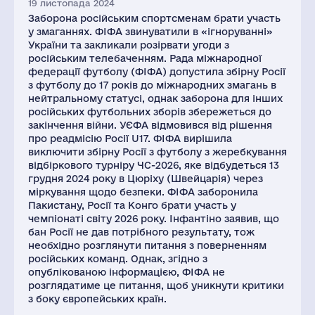
19 листопада 2024
Заборона російським спортсменам брати участь
у змаганнях. ФІФА звинуватили в «ігноруванні»
України та закликали розірвати угоди з
російським телебаченням. Рада міжнародної
федерації футболу (ФІФА) допустила збірну Росії
з футболу до 17 років до міжнародних змагань в
нейтральному статусі, однак заборона для інших
російських футбольних зборів збережеться до
закінчення війни. УЄФА відмовився від рішення
про реадмісію Росії U17. ФІФА вирішила
виключити збірну Росії з футболу з жеребкування
відбіркового турніру ЧС-2026, яке відбудеться 13
грудня 2024 року в Цюріху (Швейцарія) через
міркування щодо безпеки. ФІФА заборонила
Пакистану, Росії та Конго брати участь у
чемпіонаті світу 2026 року. Інфантіно заявив, що
бан Росії не дав потрібного результату, тож
необхідно розглянути питання з поверненням
російських команд. Однак, згідно з
опублікованою інформацією, ФІФА не
розглядатиме це питання, щоб уникнути критики
з боку європейських країн.