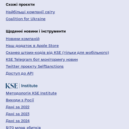
Схожі проєкти
Найбільші компанії світу
Coalition for Ukraine
Щоденні новини і інструменти
Новини компаній
Наш додаток в Apple Store
Сканер штрих-кодів від KSE (тільки для мобільного)
KSE Telegram бот моніторингу новин
Twitter проєкту SelfSanctions
Доступ до API
Методологія KSE Institute
Виходи з Росії
Дані за 2022
Дані за 2023
Дані за 2024
$170 млрд збитків