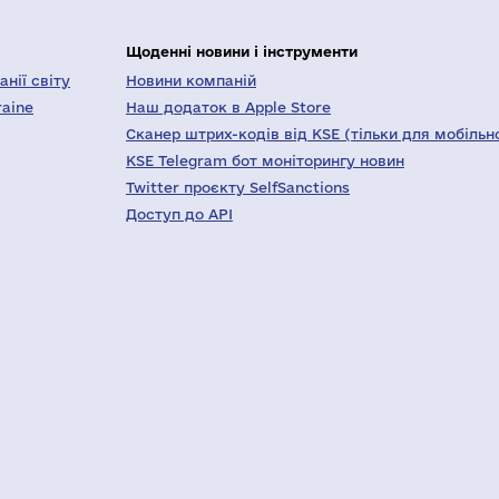
Щоденні новини і інструменти
нії світу
Новини компаній
raine
Наш додаток в Apple Store
Сканер штрих-кодів від KSE (тільки для мобільн
KSE Telegram бот моніторингу новин
Twitter проєкту SelfSanctions
Доступ до API