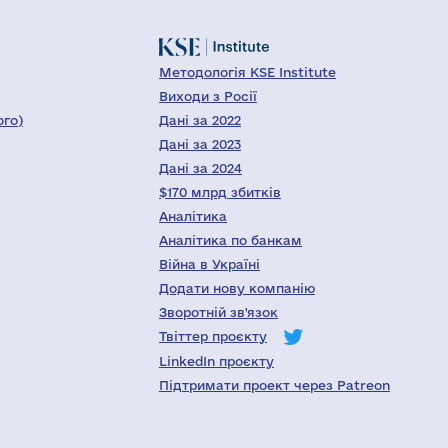
Методологія KSE Institute
Виходи з Росії
ого)
Дані за 2022
Дані за 2023
Дані за 2024
$170 млрд збитків
Аналітика
Аналітика по банкам
Війна в Україні
Додати нову компанію
Зворотній зв'язок
Твіттер проєкту
LinkedIn проєкту
Підтримати проект через Patreon