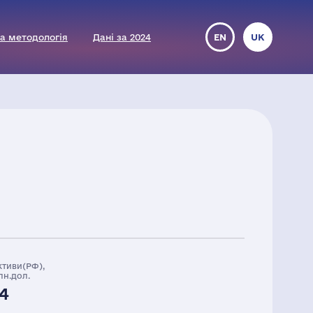
а методологія
Дані за 2024
EN
UK
ктиви(РФ),
лн.дол.
4