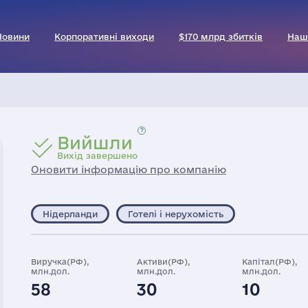
Новини
Корпоративні виходи
$170 млрд збитків
Наш
Вийшли
Вихід завершено
Оновити інформацію про компанію
Нідерланди
Готелі і нерухомість
Виручка(РФ),
Активи(РФ),
Капітал(РФ),
млн.дол.
млн.дол.
млн.дол.
58
30
10