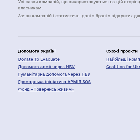
Усі назви компаній, що використовуються на цій сторінц
власникам.
Заяви компаній i статистичні дані зібрані з відкритих д
Допомога Україні
Схожі проєкти
Donate To Evacuate
Найбільші компа
Допомога армії через НБУ
Coalition for Uk
Гуманітарна допомога через НБУ
Громадська ініціатива АРМІЯ SOS
Фонд «Повернись живим»