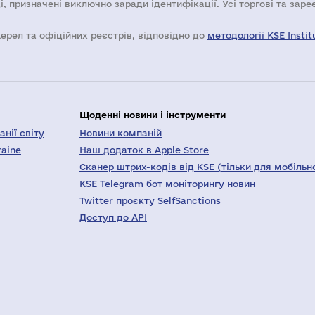
і, призначені виключно заради ідентифікації. Усі торгові та зар
жерел та офіційних реєстрів, відповідно до
методології KSE Instit
Щоденні новини і інструменти
нії світу
Новини компаній
raine
Наш додаток в Apple Store
Сканер штрих-кодів від KSE (тільки для мобільн
KSE Telegram бот моніторингу новин
Twitter проєкту SelfSanctions
Доступ до API