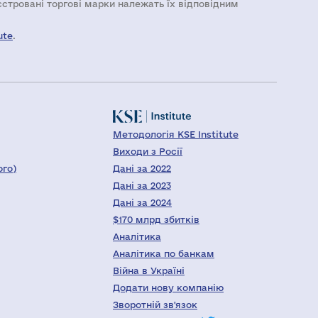
еєстровані торгові марки належать їх відповідним
ute
.
Методологія KSE Institute
Виходи з Росії
ого)
Дані за 2022
Дані за 2023
Дані за 2024
$170 млрд збитків
Аналітика
Аналітика по банкам
Війна в Україні
Додати нову компанію
Зворотній зв'язок