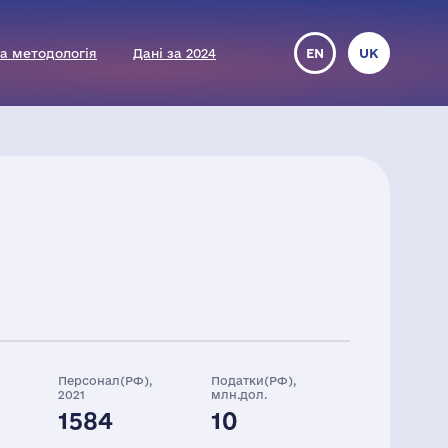
а методологія
Дані за 2024
EN
UK
Персонал(РФ),
Податки(РФ),
2021
млн.дол.
1584
10