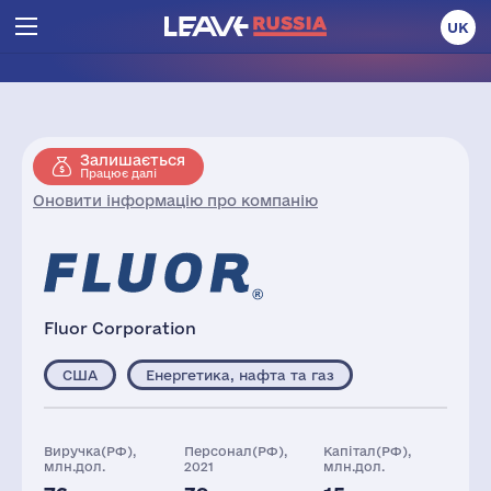
UK
Залишається
Працює далі
Оновити інформацію про компанію
Fluor Corporation
США
Енергетика, нафта та газ
Виручка(РФ),
Персонал(РФ),
Капітал(РФ),
млн.дол.
2021
млн.дол.