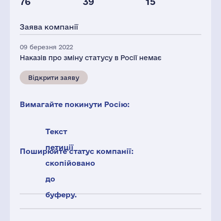
76
39
15
Глоб.виручка,
млн.дол.
Заява компанії
12434
09 березня 2022
Наказів про зміну статусу в Росії немає
Відкрити заяву
Вимагайте покинути Росію:
Текст
петиції
Поширюйте статус компанії:
скопійовано
до
буферу.