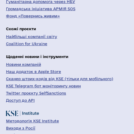
Гуманітарна допомога через НБУ
Громадська ініціатива АРМІЯ SOS
Фонд «Повернись живим»
Схожі проєкти
Найбільші компанії світу
Coalition for Ukraine
Щоденні новини і інструменти
Новини компаній
Наш додаток в Apple Store
Сканер штрих-кодів від KSE (тільки для мобільного)
KSE Telegram бот моніторингу новин
Twitter проєкту SelfSanctions
Доступ до API
Методологія KSE Institute
Виходи з Росії