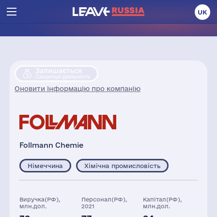
UK
Залишається
Скорочує діяльність
Оновити інформацію про компанію
Follmann Chemie
Німеччина
Хімічна промисловість
Виручка(РФ),
Персонал(РФ),
Капітал(РФ),
млн.дол.
2021
млн.дол.