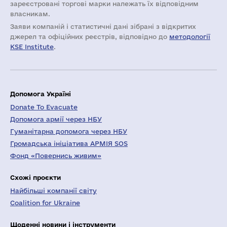
зареєстровані торгові марки належать їх відповідним
власникам.
Заяви компаній i статистичні дані зібрані з відкритих
джерел та офіційних реєстрів, відповідно до
методології
KSE Institute
.
Допомога Україні
Donate To Evacuate
Допомога армії через НБУ
Гуманітарна допомога через НБУ
Громадська ініціатива АРМІЯ SOS
Фонд «Повернись живим»
Схожі проєкти
Найбільші компанії світу
Coalition for Ukraine
Щоденні новини і інструменти