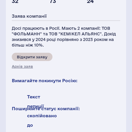
32
73
24
Активи(РФ),
Глоб.виручка,
млн.дол.
млн.дол.
Заява компанії
34
275
Досі працюють в Росії. Мають 2 компанії: ТОВ
"ФОЛЬМАНН" та ТОВ "КЕМІКЕЛ АЛЬЯНС". Дохід
знизився у 2024 році порівняно з 2023 роком на
більш ніж 10%.
Відкрити заяву
Архів заяв
Вимагайте покинути Росію:
Текст
петиції
Поширюйте статус компанії:
скопійовано
до