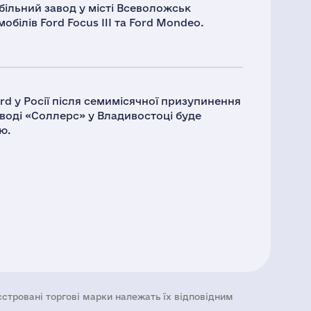
більний завод у місті Всеволожськ
обілів Ford Focus III та Ford Mondeo.
ord у Росії після семимісячної призупинення
аводі «Соллерс» у Владивостоці буде
ю.
еєстровані торгові марки належать їх відповідним