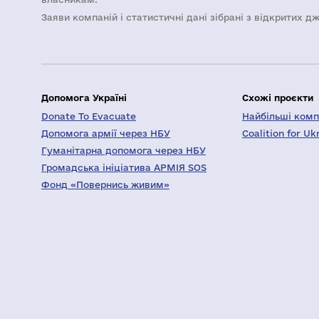
Заяви компаній i статистичні дані зібрані з відкритих д
Допомога Україні
Схожі проєкти
Donate To Evacuate
Найбільші компа
Допомога армії через НБУ
Coalition for Uk
Гуманітарна допомога через НБУ
Громадська ініціатива АРМІЯ SOS
Фонд «Повернись живим»