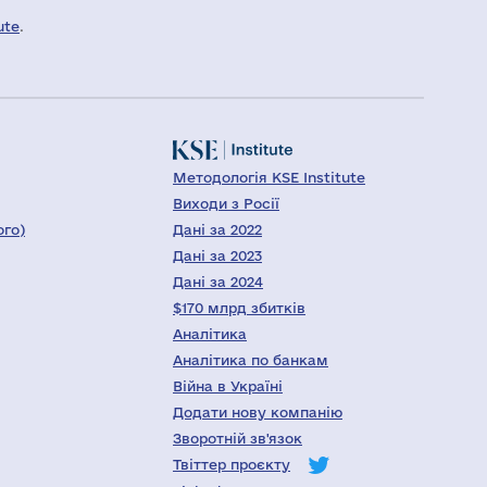
ute
.
Методологія KSE Institute
Виходи з Росії
ого)
Дані за 2022
Дані за 2023
Дані за 2024
$170 млрд збитків
Аналітика
Аналітика по банкам
Війна в Україні
Додати нову компанію
Зворотній зв'язок
Твіттер проєкту