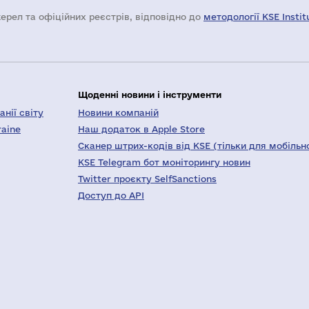
жерел та офіційних реєстрів, відповідно до
методології KSE Instit
Щоденні новини і інструменти
нії світу
Новини компаній
raine
Наш додаток в Apple Store
Сканер штрих-кодів від KSE (тільки для мобільн
KSE Telegram бот моніторингу новин
Twitter проєкту SelfSanctions
Доступ до API