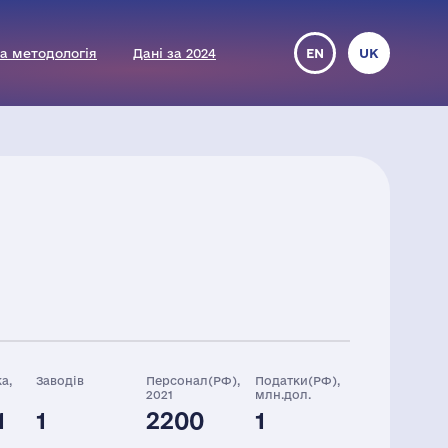
а методологія
Дані за 2024
EN
UK
а,
Заводів
Персонал(РФ),
Податки(РФ),
2021
млн.дол.
1
1
2200
1