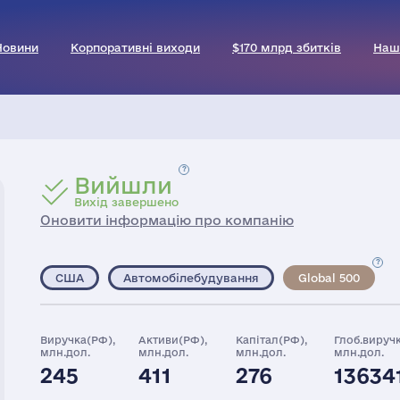
Новини
Корпоративні виходи
$170 млрд збитків
Наш
Вийшли
Вихід завершено
Оновити інформацію про компанію
США
Автомобілебудування
Global 500
Виручка(РФ),
Активи(РФ),
Капітал(РФ),
Глоб.виручк
млн.дол.
млн.дол.
млн.дол.
млн.дол.
245
411
276
13634