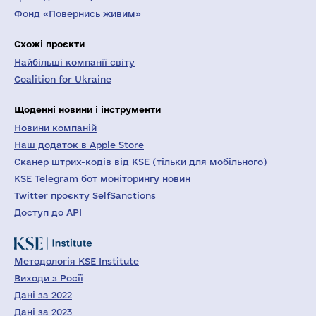
Фонд «Повернись живим»
Схожі проєкти
Найбільші компанії світу
Coalition for Ukraine
Щоденні новини і інструменти
Новини компаній
Наш додаток в Apple Store
Сканер штрих-кодів від KSE (тільки для мобільного)
KSE Telegram бот моніторингу новин
Twitter проєкту SelfSanctions
Доступ до API
Методологія KSE Institute
Виходи з Росії
Дані за 2022
Дані за 2023