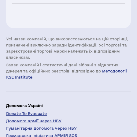
Усі назви компаній, що використовуються на цій сторінці,
призначені виключно заради ідентифікації. Усі торгові та
зареєстровані торгові марки належать їх відповідним
власникам.
Заяви компаній i статистичні дані зібрані з відкритих
джерел та офіційних реєстрів, відповідно до
методології
KSE Institute
.
Допомога Україні
Donate To Evacuate
Допомога армії через НБУ
Гуманітарна допомога через НБУ
Громадська ініціатива АРМІЯ SOS