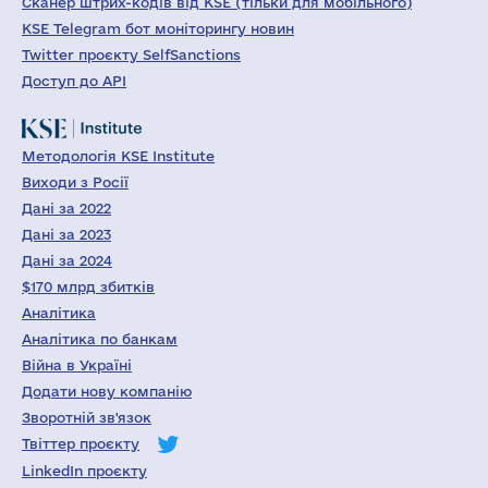
Сканер штрих-кодів від KSE (тільки для мобільного)
KSE Telegram бот моніторингу новин
Twitter проєкту SelfSanctions
Доступ до API
Методологія KSE Institute
Виходи з Росії
Дані за 2022
Дані за 2023
Дані за 2024
$170 млрд збитків
Аналітика
Аналітика по банкам
Війна в Україні
Додати нову компанію
Зворотній зв'язок
Твіттер проєкту
LinkedIn проєкту