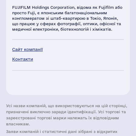
FUJIFILM Holdings Corporation, відома як Fujifilm або
просто Fuji, є японським багатонаціональним
конгломератом зі штаб-квартирою в Токіо, Японія,
що працює у сферах фотографії, оптики, офісної та
медичної електроніки, біотехнологій і хімікатів.
Сайт компанії
Контакти
Усі назви компаній, що використовуються на цій сторінці,
призначені виключно заради ідентифікації. Усі торгові та
зареєстровані торгові марки належать їх відповідним
власникам.
Заяви компаній i статистичні дані зібрані з відкритих