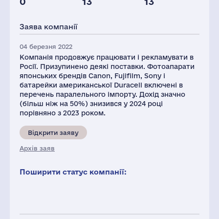
0
13
13
Глоб.виручка,
Персонал(РФ),
Податки(РФ),
млн.дол.
2021
млн.дол.
Заява компанії
20990
441
2
04 березня 2022
Компанія продовжує працювати і рекламувати в
Росії. Призупинено деякі поставки. Фотоапарати
японських брендів Canon, Fujifilm, Sony і
батарейки американської Duracell включені в
перечень паралельного імпорту. Дохід значно
(більш ніж на 50%) знизився у 2024 році
порівняно з 2023 роком.
Відкрити заяву
Архів заяв
Поширити статус компанії: