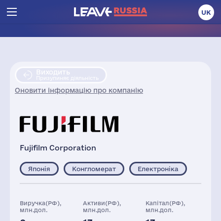
UK
Виходить
Призупиняє діяльність
Оновити інформацію про компанію
Fujifilm Corporation
Японія
Конгломерат
Електроніка
Виручка(РФ),
Активи(РФ),
Капітал(РФ),
млн.дол.
млн.дол.
млн.дол.