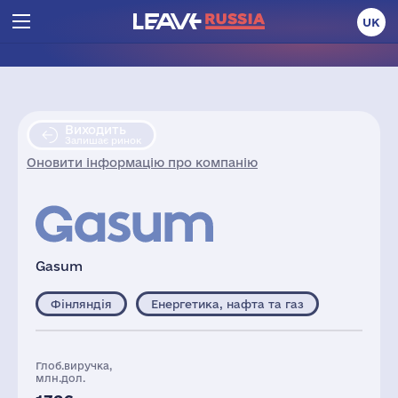
UK
Виходить
Залишає ринок
Оновити інформацію про компанію
Gasum
Фінляндія
Енергетика, нафта та газ
Глоб.виручка,
млн.дол.