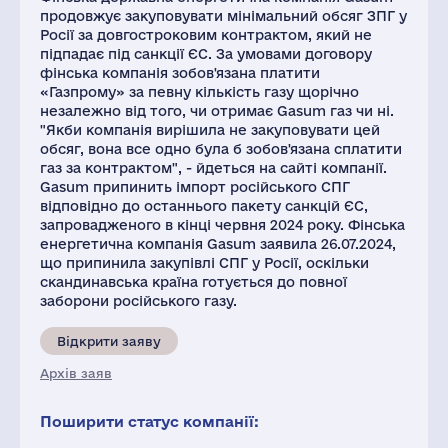
продовжує закуповувати мінімальний обсяг ЗПГ у
Росії за довгостроковим контрактом, який не
підпадає під санкції ЄС. За умовами договору
фінська компанія зобов'язана платити
«Газпрому» за певну кількість газу щорічно
незалежно від того, чи отримає Gasum газ чи ні.
"Якби компанія вирішила не закуповувати цей
обсяг, вона все одно була б зобов'язана сплатити
газ за контрактом", - йдеться на сайті компанії.
Gasum припинить імпорт російського СПГ
відповідно до останнього пакету санкцій ЄС,
запровадженого в кінці червня 2024 року. Фінська
енергетична компанія Gasum заявила 26.07.2024,
що припинила закупівлі СПГ у Росії, оскільки
скандинавська країна готується до повної
заборони російського газу.
Відкрити заяву
Архів заяв
Поширити статус компанії: