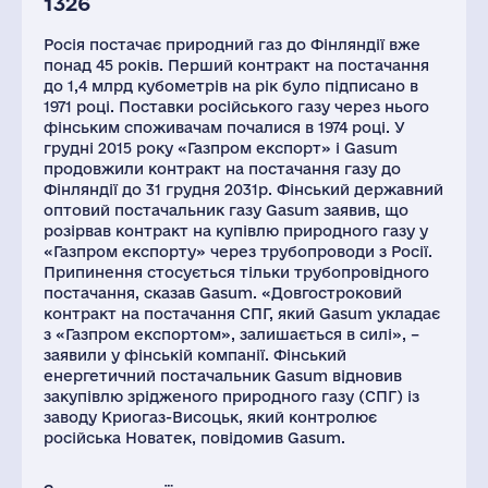
1326
Росія постачає природний газ до Фінляндії вже
понад 45 років. Перший контракт на постачання
до 1,4 млрд кубометрів на рік було підписано в
1971 році. Поставки російського газу через нього
фінським споживачам почалися в 1974 році. У
грудні 2015 року «Газпром експорт» і Gasum
продовжили контракт на постачання газу до
Фінляндії до 31 грудня 2031р. Фінський державний
оптовий постачальник газу Gasum заявив, що
розірвав контракт на купівлю природного газу у
«Газпром експорту» через трубопроводи з Росії.
Припинення стосується тільки трубопровідного
постачання, сказав Gasum. «Довгостроковий
контракт на постачання СПГ, який Gasum укладає
з «Газпром експортом», залишається в силі», –
заявили у фінській компанії. Фінський
енергетичний постачальник Gasum відновив
закупівлю зрідженого природного газу (СПГ) із
заводу Криогаз-Висоцьк, який контролює
російська Новатек, повідомив Gasum.