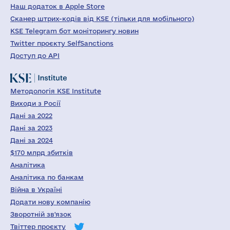
Наш додаток в Apple Store
Сканер штрих-кодів від KSE (тільки для мобільного)
KSE Telegram бот моніторингу новин
Twitter проєкту SelfSanctions
Доступ до API
Методологія KSE Institute
Виходи з Росії
Дані за 2022
Дані за 2023
Дані за 2024
$170 млрд збитків
Аналітика
Аналітика по банкам
Війна в Україні
Додати нову компанію
Зворотній зв'язок
Твіттер проєкту