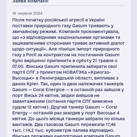
Заява компанії
18 червня 2024
Після початку російської агресії в Україні
поставки природного газу Gasum тривають у
звичайному режимі. Компанія прокоментувала,
що «з відповідними національними органами та
зацікавленими сторонами триває активний діалог
щодо ситуації». Але пізніше імпорт природного
газу з Росії за контрактом на постачання Gasum
було вирішено припинити в суботу 21 травня о
07.00. Фінська Gasum припинила забирати свої
партії СПГ з проектом НОВАТЭКа «Криогаз-
Высоцьк» в Ленінградській області, випливає з
даних Kpler. Так, один із двох належачих танкерів
Gasum — Coral Energice — в останній раз зайшов у
порт Виськ 24 квітня, звідки вийшов не
завантаженим (остання партія СПГ вивезена
судом 12 квітня). Другий танкер Gasum — Coral
Energy — останній раз заходив у порт Висоцьк 4
квітня. До цього місяця танкери забрали по кілька
вантажів. Два газовоза Gasum перевезли 17,46
тыс. і 14,2 тыс. кубометрів палива відповідно.
Фінська державна енергетична компанія Gasum