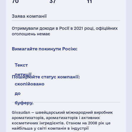
70
37
11
Персонал(РФ),
Податки(РФ),
2021
млн.дол.
Заява компанії
138
2
Отримували доходи в Росії в 2021 році, офіційних
оголошень немає
Вимагайте покинути Росію:
Текст
петиції
Поширюйте статус компанії:
скопійовано
до
буферу.
Givaudan — швейцарський міжнародний виробник
ароматизаторів, ароматизаторів і активних
косметичних інгредієнтів. Станом на 2008 рік це
найбільша у світі компанія в індустрії