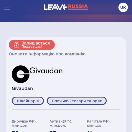
UK
Залишається
Працює далі
Оновити інформацію про компанію
Givaudan
Швейцарія
Споживчі товари та одяг
Виручка(РФ),
Активи(РФ),
Капітал(РФ),
млн.дол.
млн.дол.
млн.дол.