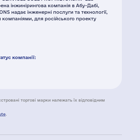
на інжинірингова компанія в Абу-Дабі,
NS надає інженерні послуги та технології,
 компаніями, для російського проекту
тус компанії:
еєстровані торгові марки належать їх відповідним
ute
.