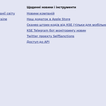
Щоденні новини і інструменти
нії світу
Новини компаній
raine
Наш додаток в Apple Store
Сканер штрих-кодів від KSE (тільки для мобільн
KSE Telegram бот моніторингу новин
Twitter проєкту SelfSanctions
Доступ до API