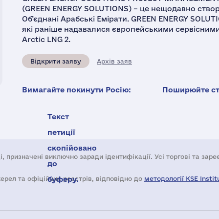
(GREEN ENERGY SOLUTIONS) – це нещодавно створе
Об’єднані Арабські Емірати. GREEN ENERGY SOLUTIO
які раніше надавалися європейськими сервісними
Arctic LNG 2.
Відкрити заяву
Архів заяв
Вимагайте покинути Росію:
Поширюйте ста
Текст
петиції
скопійовано
і, призначені виключно заради ідентифікації. Усі торгові та зар
до
жерел та офіційних реєстрів, відповідно до
буферу.
методології KSE Instit