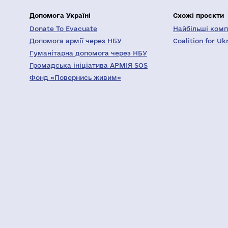
Допомога Україні
Схожі проєкти
Donate To Evacuate
Найбільші компа
Допомога армії через НБУ
Coalition for Uk
Гуманітарна допомога через НБУ
Громадська ініціатива АРМІЯ SOS
Фонд «Повернись живим»