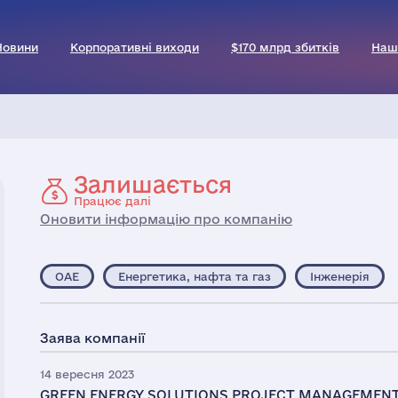
Новини
Корпоративні виходи
$170 млрд збитків
Наш
Залишається
Працює далі
Оновити інформацію про компанію
ОАЕ
Енергетика, нафта та газ
Інженерія
Заява компанії
14 вересня 2023
GREEN ENERGY SOLUTIONS PROJECT MANAGEMENT 