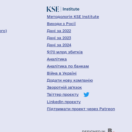
Методологія KSE Institute
Виходи з Росії
ого)
Дані за 2022
Дані за 2023
Дані за 2024
$170 млрд збитків
Аналітика
Аналітика по банкам
Війна в Україні
Додати нову компанію
Зворотній зв'язок
Твіттер проєкту
LinkedIn проєкту
Підтримати проект через Patreon