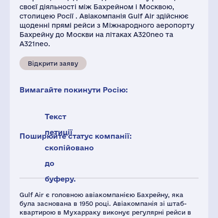
своєї діяльності між Бахрейном і Москвою,
столицею Росії . Авіакомпанія Gulf Air здійснює
щоденні прямі рейси з Міжнародного аеропорту
Бахрейну до Москви на літаках A320neo та
A321neo.
Відкрити заяву
Вимагайте покинути Росію:
Текст
петиції
Поширюйте статус компанії:
скопійовано
до
буферу.
Gulf Air є головною авіакомпанією Бахрейну, яка
була заснована в 1950 році. Авіакомпанія зі штаб-
квартирою в Мухарраку виконує регулярні рейси в