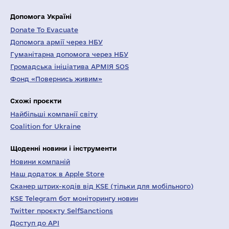
Допомога Україні
Donate To Evacuate
Допомога армії через НБУ
Гуманітарна допомога через НБУ
Громадська ініціатива АРМІЯ SOS
Фонд «Повернись живим»
Схожі проєкти
Найбільші компанії світу
Coalition for Ukraine
Щоденні новини і інструменти
Новини компаній
Наш додаток в Apple Store
Сканер штрих-кодів від KSE (тільки для мобільного)
KSE Telegram бот моніторингу новин
Twitter проєкту SelfSanctions
Доступ до API