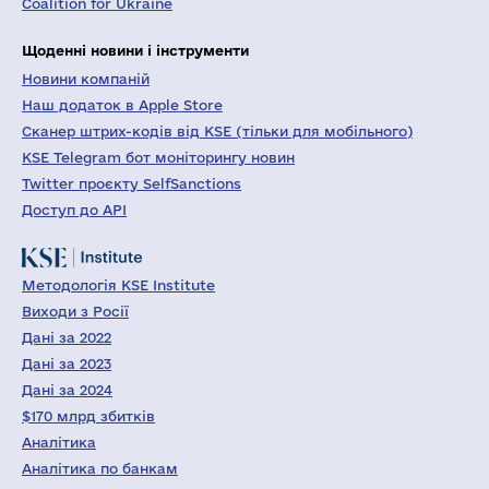
Coalition for Ukraine
Щоденні новини і інструменти
Новини компаній
Наш додаток в Apple Store
Сканер штрих-кодів від KSE (тільки для мобільного)
KSE Telegram бот моніторингу новин
Twitter проєкту SelfSanctions
Доступ до API
Методологія KSE Institute
Виходи з Росії
Дані за 2022
Дані за 2023
Дані за 2024
$170 млрд збитків
Аналітика
Аналітика по банкам