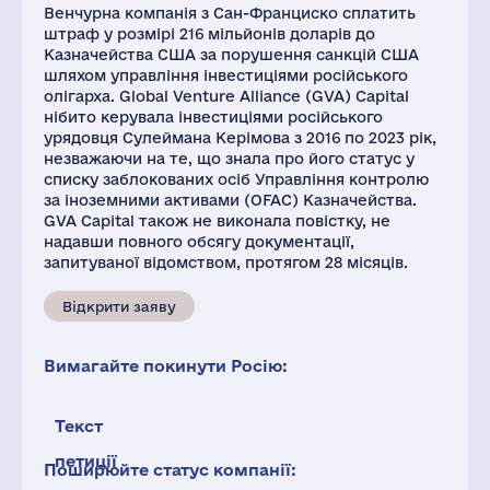
Венчурна компанія з Сан-Франциско сплатить
штраф у розмірі 216 мільйонів доларів до
Казначейства США за порушення санкцій США
шляхом управління інвестиціями російського
олігарха. Global Venture Alliance (GVA) Capital
нібито керувала інвестиціями російського
урядовця Сулеймана Керімова з 2016 по 2023 рік,
незважаючи на те, що знала про його статус у
списку заблокованих осіб Управління контролю
за іноземними активами (OFAC) Казначейства.
GVA Capital також не виконала повістку, не
надавши повного обсягу документації,
запитуваної відомством, протягом 28 місяців.
Відкрити заяву
Вимагайте покинути Росію:
Текст
петиції
Поширюйте статус компанії: