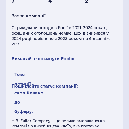
7
4
2
Персонал(РФ),
Глоб.виручка,
2021
млн.дол.
Заява компанії
57
3511
Отримували доходи в Росії в 2021-2024 роках,
офіційних оголошень немає. Дохід знизився у
2024 році порівняно з 2023 роком на більш ніж
20%.
Вимагайте покинути Росію:
Текст
петиції
Поширюйте статус компанії:
скопійовано
до
буферу.
H.B. Fuller Company — це велика американська
компанія з виробництва клеїв, яка постачає