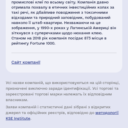
промислові клеї по всьому світу. Компанія давно
отримала похвалу в етичних інвестиційних колах за
такі речі, як дбайливе поводження з токсичними
відходами та природний заповідник, побудований
навколо її штаб-квартири. Незважаючи на це
зображення, у 1990-х роках у Латинській Америці він
зіткнувся з суперечками щодо нюхання клею.
Станом на 2018 рік компанія посідає 873 місце в
рейтингу Fortune 1000.
Сайт компанії
Усі назви компаній, що використовуються на цій сторінці,
призначені виключно заради ідентифікації. Усі торгові та
зареєстровані торгові марки належать їх відповідним
власникам.
Заяви компаній i статистичні дані зібрані з відкритих
джерел та офіційних реєстрів, відповідно до
методології
KSE Institute
.