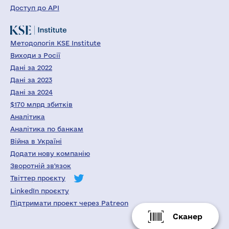
Доступ до API
Методологія KSE Institute
Виходи з Росії
Дані за 2022
Дані за 2023
Дані за 2024
$170 млрд збитків
Аналітика
Аналітика по банкам
Війна в Україні
Додати нову компанію
Зворотній зв'язок
Твіттер проєкту
LinkedIn проєкту
Підтримати проект через Patreon
Сканер