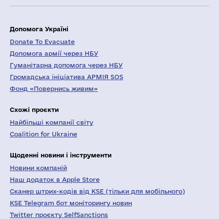
Допомога Україні
Donate To Evacuate
Допомога армії через НБУ
Гуманітарна допомога через НБУ
Громадська ініціатива АРМІЯ SOS
Фонд «Повернись живим»
Схожі проєкти
Найбільші компанії світу
Coalition for Ukraine
Щоденні новини і інструменти
Новини компаній
Наш додаток в Apple Store
Сканер штрих-кодів від KSE (тільки для мобільного)
KSE Telegram бот моніторингу новин
Twitter проєкту SelfSanctions