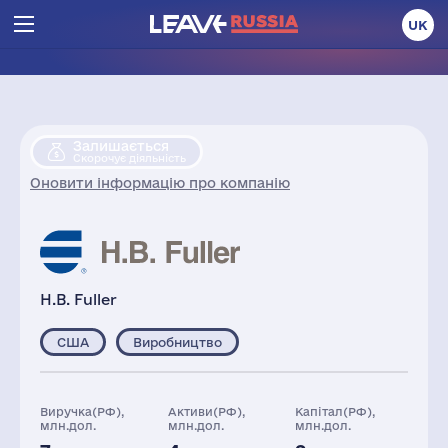
UK
Залишається
Скорочує діяльність
Оновити інформацію про компанію
H.B. Fuller
США
Виробництво
Виручка(РФ),
Активи(РФ),
Капітал(РФ),
млн.дол.
млн.дол.
млн.дол.