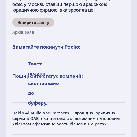
офіс у Москві, ставши першою арабською
юридичною фірмою, яка зробила це.
Відкрити заяву
Архів заяв
Вимагайте покинути Росію:
Текст
петиції
Поширюйте статус компанії:
скопійовано
до
буферу.
Habib Al Mulla and Partners — провідна юридична
фірма в ОАЕ, яка допомагає іноземним і місцевим
клієнтам ефективно вести бізнес в Еміратах.