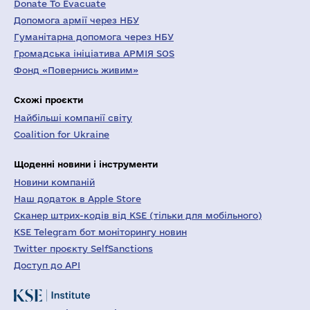
Donate To Evacuate
Допомога армії через НБУ
Гуманітарна допомога через НБУ
Громадська ініціатива АРМІЯ SOS
Фонд «Повернись живим»
Схожі проєкти
Найбільші компанії світу
Coalition for Ukraine
Щоденні новини і інструменти
Новини компаній
Наш додаток в Apple Store
Сканер штрих-кодів від KSE (тільки для мобільного)
KSE Telegram бот моніторингу новин
Twitter проєкту SelfSanctions
Доступ до API