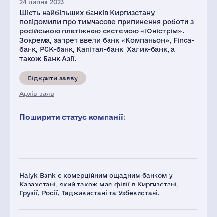
24 липня 2023
Шість найбільших банків Киргизстану
повідомили про тимчасове припинення роботи з
російською платіжною системою «Юністрім».
Зокрема, запрет ввели банк «Компаньон», Finса-
банк, РСК-банк, Капітал-банк, Халик-банк, а
також Банк Азії.
Відкрити заяву
Архів заяв
Поширити статус компанії:
Halyk Bank є комерційним ощадним банком у
Казахстані, який також має філії в Киргизстані,
Грузії, Росії, Таджикистані та Узбекистані.