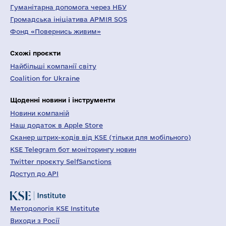
Гуманітарна допомога через НБУ
Громадська ініціатива АРМІЯ SOS
Фонд «Повернись живим»
Схожі проєкти
Найбільші компанії світу
Coalition for Ukraine
Щоденні новини і інструменти
Новини компаній
Наш додаток в Apple Store
Сканер штрих-кодів від KSE (тільки для мобільного)
KSE Telegram бот моніторингу новин
Twitter проєкту SelfSanctions
Доступ до API
Методологія KSE Institute
Виходи з Росії