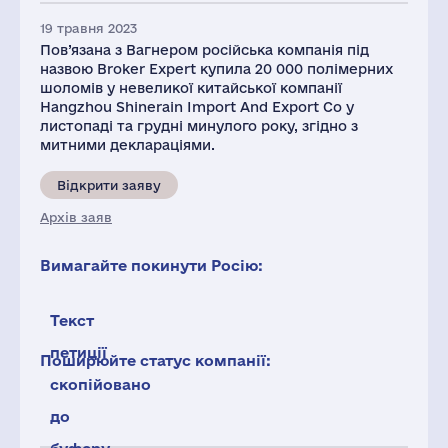
19 травня 2023
Пов’язана з Вагнером російська компанія під
назвою Broker Expert купила 20 000 полімерних
шоломів у невеликої китайської компанії
Hangzhou Shinerain Import And Export Co у
листопаді та грудні минулого року, згідно з
митними деклараціями.
Відкрити заяву
Архів заяв
Вимагайте покинути Росію:
Текст
петиції
Поширюйте статус компанії:
скопійовано
до