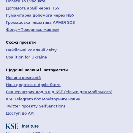
Donate To Evacuate
Допомога армії через НБУ
Гуманітарна допомога через НБУ
Громадська ініціатива АРМІЯ SOS
Фонд «Повернись живим»
Схожі проєкти
Найбільші компанії світу
Coalition for Ukraine
Щоденні новини і інструменти
Новини компаній
Наш додаток в Apple Store
Сканер штрих-кодів від KSE (тільки для мобільного)
KSE Telegram бот моніторингу новин
Twitter проєкту SelfSanctions
Доступ до API